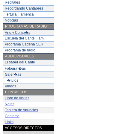
Recitales
Recordando Cantaores
Tertulia Flamenca
Noticias
PROGRAMAS DE RADIO
Arte y Comp�s
Escuela del Cante Flam
.
Programa Cadena SER
Programa de radio
AUDIOVISUALES
El saber del Cante
Fotograf�as
Galer�as
T�tulos
Videos
CONTACTOS
Libro de visitas
Notas
Tablero de Anuncios
Contacto
Links
ACCESOS DIRECTOS