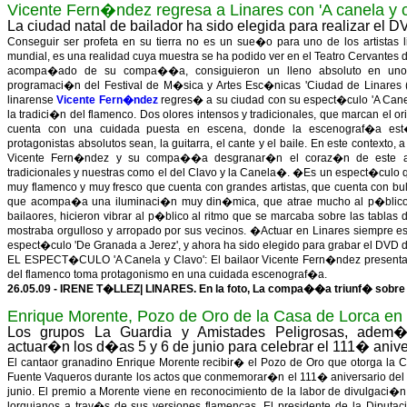
Vicente Fern�ndez regresa a Linares con 'A canela y c
La ciudad natal de bailador ha sido elegida para realizar el
Conseguir ser profeta en su tierra no es un sue�o para uno de los artistas
mundial, es una realidad cuya muestra se ha podido ver en el Teatro Cervantes 
acompa�ado de su compa��a, consiguieron un lleno absoluto en uno
programaci�n del Festival de M�sica y Artes Esc�nicas 'Ciudad de Linares (F
linarense
Vicente Fern�ndez
regres� a su ciudad con su espect�culo 'A Canel
la tradici�n del flamenco. Dos olores intensos y tradicionales, que marcan el 
cuenta con una cuidada puesta en escena, donde la escenograf�a est
protagonistas absolutos sean, la guitarra, el cante y el baile. En este contexto
Vicente Fern�ndez y su compa��a desgranar�n el coraz�n de este ar
tradicionales y nuestras como el del Clavo y la Canela�. �Es un espect�culo q
muy flamenco y muy fresco que cuenta con grandes artistas, que cuenta con bul
que acompa�a una iluminaci�n muy din�mica, que atrae mucho al p�blico�,
bailaores, hicieron vibrar al p�blico al ritmo que se marcaba sobre las tabl
mostraba orgulloso y arropado por sus vecinos. �Actuar en Linares siempre e
espect�culo 'De Granada a Jerez', y ahora ha sido elegido para grabar el DVD d
EL ESPECT�CULO 'A Canela y Clavo': El bailaor Vicente Fern�ndez presenta jun
del flamenco toma protagonismo en una cuidada escenograf�a.
26.05.09 - IRENE T�LLEZ| LINARES. En la foto, La compa��a triunf� sobre 
Enrique Morente, Pozo de Oro de la Casa de Lorca en
Los grupos La Guardia y Amistades Peligrosas, adem�s
actuar�n los d�as 5 y 6 de junio para celebrar el 111� aniv
El cantaor granadino Enrique Morente recibir� el Pozo de Oro que otorga la
Fuente Vaqueros durante los actos que conmemorar�n el 111� aniversario del
junio. El premio a Morente viene en reconocimiento de la labor de divulgaci�
lorquianos a trav�s de sus versiones flamencas. El presidente de la Diputac