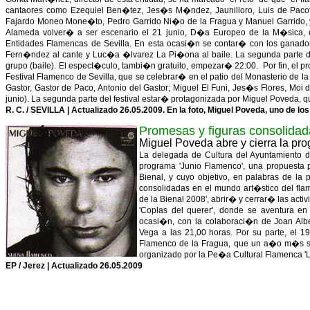
cantaores como Ezequiel Ben�tez, Jes�s M�ndez, Jaunilloro, Luis de Pacot
Fajardo Moneo Mone�to, Pedro Garrido Ni�o de la Fragua y Manuel Garrido, y
Alameda volver� a ser escenario el 21 junio, D�a Europeo de la M�sica, d
Entidades Flamencas de Sevilla. En esta ocasi�n se contar� con los ganado
Fern�ndez al cante y Luc�a �lvarez La Pi�ona al baile. La segunda parte de
grupo (baile). El espect�culo, tambi�n gratuito, empezar� 22:00. Por fin, el pr
Festival Flamenco de Sevilla, que se celebrar� en el patio del Monasterio de la
Gastor, Gastor de Paco, Antonio del Gastor; Miguel El Funi, Jes�s Flores, M
junio). La segunda parte del festival estar� protagonizada por Miguel Poveda, 
R. C. / SEVILLA | Actualizado 26.05.2009. En la foto, Miguel Poveda, uno de 
Promesas y figuras consolidada
Miguel Poveda abre y cierra la pr
La delegada de Cultura del Ayuntamiento d
programa 'Junio Flamenco', una propuesta pr
Bienal, y cuyo objetivo, en palabras de l
consolidadas en el mundo art�stico del fla
de la Bienal 2008', abrir� y cerrar� las act
'Coplas del querer', donde se aventura en
ocasi�n, con la colaboraci�n de Joan Alb
Vega a las 21,00 horas. Por su parte, el 1
Flamenco de la Fragua, que un a�o m�s se 
organizado por la Pe�a Cultural Flamenca 'La
EP / Jerez | Actualizado 26.05.2009