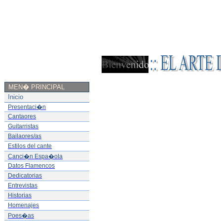
MEN� PRINCIPAL
Inicio
Presentaci�n
Cantaores
Guitarristas
Bailaores/as
Estilos del cante
Canci�n Espa�ola
Datos Flamencos
Dedicatorias
Entrevistas
Historias
Homenajes
Poes�as