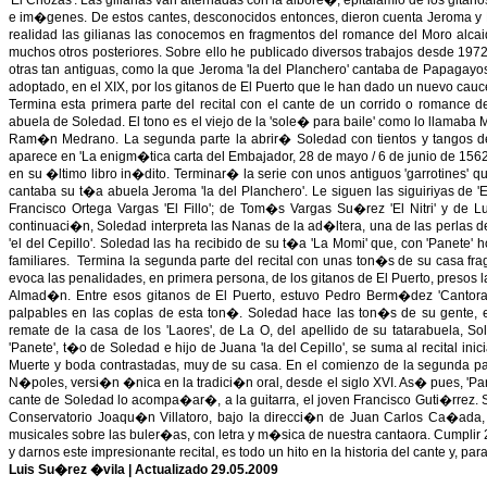
'El Chozas'. Las gilianas van alternadas con la albore�, epitalamio de los gitan
e im�genes. De estos cantes, desconocidos entonces, dieron cuenta Jeroma y 
realidad las gilianas las conocemos en fragmentos del romance del Moro alcaid
muchos otros posteriores. Sobre ello he publicado diversos trabajos desde 1972
otras tan antiguas, como la que Jeroma 'la del Planchero' cantaba de Papagayos
adoptado, en el XIX, por los gitanos de El Puerto que le han dado un nuevo cauc
Termina esta primera parte del recital con el cante de un corrido o romance d
abuela de Soledad. El tono es el viejo de la 'sole� para baile' como lo llamaba
Ram�n Medrano. La segunda parte la abrir� Soledad con tientos y tangos de C
aparece en 'La enigm�tica carta del Embajador, 28 de mayo / 6 de junio de 1562' 
en su �ltimo libro in�dito. Terminar� la serie con unos antiguos 'garrotines' q
cantaba su t�a abuela Jeroma 'la del Planchero'. Le siguen las siguiriyas de '
Francisco Ortega Vargas 'El Fillo'; de Tom�s Vargas Su�rez 'El Nitri' y de L
continuaci�n, Soledad interpreta las Nanas de la ad�ltera, una de las perlas de
'el del Cepillo'. Soledad las ha recibido de su t�a 'La Momi' que, con 'Panete' 
familiares. Termina la segunda parte del recital con unas ton�s de su casa fra
evoca las penalidades, en primera persona, de los gitanos de El Puerto, presos l
Almad�n. Entre esos gitanos de El Puerto, estuvo Pedro Berm�dez 'Cantoral
palpables en las coplas de esta ton�. Soledad hace las ton�s de su gente, ent
remate de la casa de los 'Laores', de La O, del apellido de su tatarabuela,
'Panete', t�o de Soledad e hijo de Juana 'la del Cepillo', se suma al recital ini
Muerte y boda contrastadas, muy de su casa. En el comienzo de la segunda pa
N�poles, versi�n �nica en la tradici�n oral, desde el siglo XVI. As� pues, 'Pane
cante de Soledad lo acompa�ar�, a la guitarra, el joven Francisco Guti�rrez. So
Conservatorio Joaqu�n Villatoro, bajo la direcci�n de Juan Carlos Ca�ada, 
musicales sobre las buler�as, con letra y m�sica de nuestra cantaora. Cumplir
y darnos este impresionante recital, es todo un hito en la historia del cante y, pa
Luis Su�rez �vila | Actualizado 29.05.2009