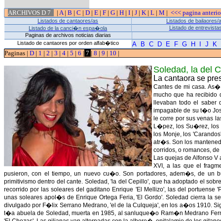
ARCHIVOS D 7
|
A
|
B
|
C
|
D
|
E
|
F
|
G
|
H
|
I
|
J
|
K
|
L
|
M
|
<<< pagina anteri
Listados de cantaores/as
Listados de bailaores/
Listado de entrevista
Listado de la canci�n espa�ola
Paginas de archivos noticias diarias
Listado de cantaores por orden alfab�tico
A
B
C
D
E
F
G
H
I
J
K
Paginas |
D
|
1
|
2
|
3
|
4
|
5
|
6
|
7
|
8
|
9
|
10
|
Soledad, la del 
La cantaora se pre
Cantes de mi casa. As� 
mucho que ha recibido 
llevaban todo el saber 
impagable de su t�o Jos�
le corre por sus venas 
L�pez, los Su�rez, los 
los Monje, los 'Carandos
atr�s. Son los mantenedo
corridos, o romances, de 
Las quejas de Alfonso V 
XVI, a las que el fragm
pusieron, con el tiempo, un nuevo cu�o. Son portadores, adem�s, de un b
primitivismo dentro del cante. Soledad, 'la del Cepillo', que ha adoptado el so
recorrido por las soleares del gaditano Enrique 'El Mellizo', las del portuense '
unas soleares apol�s de Enrique Ortega Feria, 'El Gordo'. Soledad cierra la ser
divulgado por F�lix Serrano Medrano, 'el de la Culqueja', en los a�os 1910. Si
t�a abuela de Soledad, muerta en 1985, al sanluque�o Ram�n Medrano Fern�