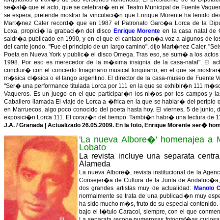
se�al� que el acto, que se celebrar� en el Teatro Municipal de Fuente Vaquer
se espera, pretende mostrar la vinculaci�n que Enrique Morente ha tenido des
Mart�nez Caler record� que en 1987 el Patronato Garc�a Lorca de la Dip
Loxa, propici� la grabaci�n del disco
Enrique Morente
en la casa natal de
saldr�a publicado en 1990, y en el que el cantaor pon�a voz a algunos de l
del cante jondo. "Fue el principio de un largo camino", dijo Mart�nez Caler. "
Poeta en Nueva York y public� el disco Omega. Tras eso, se sum� a los actos 
1998. Por eso es merecedor de la m�xima insignia de la casa-natal". El act
concluir� con el concierto Imaginario musical lorquiano, en el que se mostr
m�sica cl�sica o el tango argentino. El director de la casa-museo de Fuente
"Ser� una performance titulada Lorca por 111 en la que se exhibir�n 111 m�sc
Vaqueros. Es un juego en el que participar�n los ni�os por los campos y 
Caballero llamada El viaje de Lorca a �frica en la que se hablar� del perip
en Marruecos, algo poco conocido del poeta hasta hoy. El viernes, 5 de junio
exposici�n Lorca 111. El coraz�n del tiempo. Tambi�n habr� una lectura de 111
J.A. / Granada | Actualizado 26.05.2009. En la foto, Enrique Morente ser� h
'La nueva Albore�' homenajea a 
Lobato
La revista incluye una separata cent
Alameda
La nueva Albore�, revista institucional de la Agen
Consejer�a de Cultura de la Junta de Andaluc�a
dos grandes artistas muy de actualidad:
Manolo C
normalmente se trata de una publicaci�n muy esper
ha sido mucho m�s, fruto de su especial contenido. 
bajo el t�tulo Caracol, siempre, con el que conmemo
La separata recoge numerosas fotograf�as curiosa