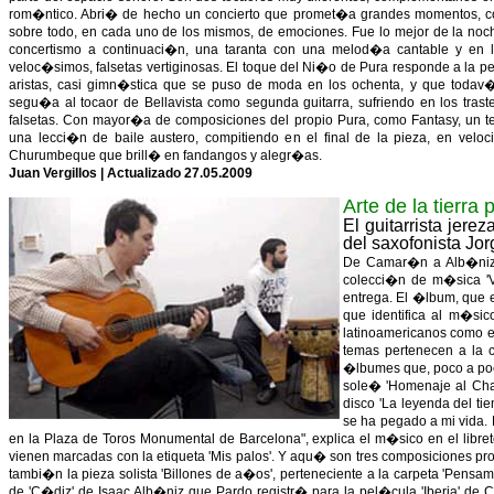
rom�ntico. Abri� de hecho un concierto que promet�a grandes momentos, con
sobre todo, en cada uno de los mismos, de emociones. Fue lo mejor de la noch
concertismo a continuaci�n, una taranta con una melod�a cantable y en 
veloc�simos, falsetas vertiginosas. El toque del Ni�o de Pura responde a la 
aristas, casi gimn�stica que se puso de moda en los ochenta, y que todav�
segu�a al tocaor de Bellavista como segunda guitarra, sufriendo en los tra
falsetas. Con mayor�a de composiciones del propio Pura, como Fantasy, un tem
una lecci�n de baile austero, compitiendo en el final de la pieza, en velo
Churumbeque que brill� en fandangos y alegr�as.
Juan Vergillos | Actualizado 27.05.2009
Arte de la tierra
El guitarrista jer
del saxofonista Jo
De Camar�n a Alb�niz. 
colecci�n de m�sica 'V
entrega. El �lbum, que 
que identifica al m�si
latinoamericanos como e
temas pertenecen a la 
�lbumes que, poco a poco
sole� 'Homenaje al Chaq
disco 'La leyenda del t
se ha pegado a mi vida.
en la Plaza de Toros Monumental de Barcelona", explica el m�sico en el libre
vienen marcadas con la etiqueta 'Mis palos'. Y aqu� son tres composiciones pro
tambi�n la pieza solista 'Billones de a�os', perteneciente a la carpeta 'Pensam
de 'C�diz' de Isaac Alb�niz que Pardo registr� para la pel�cula 'Iberia' de