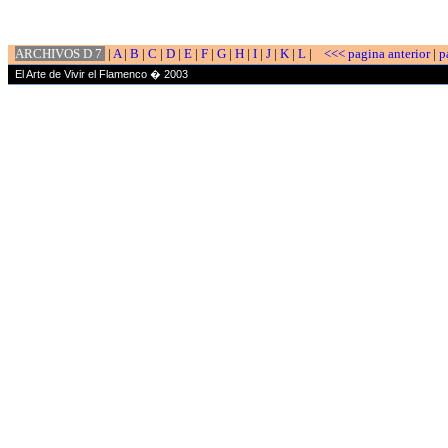
ARCHIVOS D 7
|
A
|
B
|
C
|
D
|
E
|
F
|
G
|
H
|
I
|
J
|
K
|
L
|
<<< pagina anterior
|
p
El Arte de Vivir el Flamenco � 2003