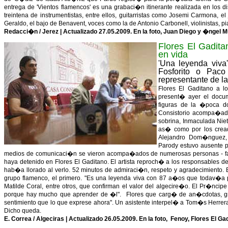
entrega de 'Vientos flamencos' es una grabaci�n itinerante realizada en los d
treintena de instrumentistas, entre ellos, guitarristas como Josemi Carmona, e
Geraldo, el bajo de Benavent, voces como la de Antonio Carbonell, violinistas, pia
Redacci�n / Jerez | Actualizado 27.05.2009. En la foto, Juan Diego y �ngel 
Flores El Gadit
en vida
'Una leyenda viva
Fosforito o Pac
representante de l
Flores El Gaditano a l
present� ayer el docu
figuras de la �poca d
Consistorio acompa�ado
sobrina, Inmaculada Ni
as� como por los creado
Alejandro Dom�nguez,
Parody estuvo ausente p
medios de comunicaci�n se vieron acompa�ados de numerosas personas - fami
haya detenido en Flores El Gaditano. El artista reproch� a los responsable
hab�a llorado al verlo. 52 minutos de admiraci�n, respeto y agradecimiento. 
grupo flamenco, el primero. "Es una leyenda viva con 87 a�os que todav�a p
Matilde Coral, entre otros, que confirman el valor del algecire�o. El Pr�nci
porque hay mucho que aprender de �l". Flores que carg� de an�cdotas, gra
sentimiento que lo que exprese ahora". Un asistente interpel� a Tom�s Herr
Dicho queda.
E. Correa / Algeciras | Actualizado 26.05.2009. En la foto, Fenoy, Flores E