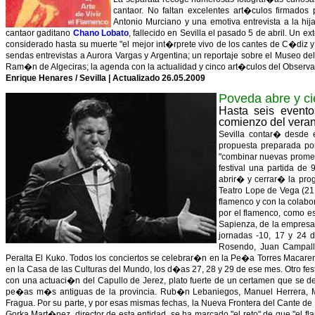
cantaor. No faltan excelentes art�culos firmados
Antonio Murciano y una emotiva entrevista a la hij
cantaor gaditano
Chano Lobato
, fallecido en Sevilla el pasado 5 de abril. Un e
considerado hasta su muerte "el mejor int�rprete vivo de los cantes de C�di
sendas entrevistas a Aurora Vargas y Argentina; un reportaje sobre el Museo 
Ram�n de Algeciras; la agenda con la actualidad y cinco art�culos del Observa
Enrique Henares / Sevilla | Actualizado 26.05.2009
Poveda abre y ci
Hasta seis evento
comienzo del vera
Sevilla contar� desde 
propuesta preparada por
"combinar nuevas prome
festival una partida de
abrir� y cerrar� la pro
Teatro Lope de Vega (21:
flamenco y con la colab
por el flamenco, como e
Sapienza, de la empresa
jornadas -10, 17 y 24 
Rosendo, Juan Campallo
Peralta El Kuko. Todos los conciertos se celebrar�n en la Pe�a Torres Macar
en la Casa de las Culturas del Mundo, los d�as 27, 28 y 29 de ese mes. Otro fest
con una actuaci�n del Capullo de Jerez, plato fuerte de un certamen que se de
pe�as m�s antiguas de la provincia. Rub�n Lebaniegos, Manuel Herrera, M
Fragua. Por su parte, y por esas mismas fechas, la Nueva Frontera del Cante 
Gorka Mart�nez, director de esta entidad, se ha marcado "el reto" de que "el fl