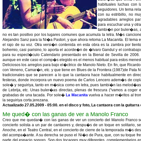
habituales luchas con 
seguidores. Un tema relaj
con su estribillo, no mu
agradables arreglos par
para escuchar una y otra
tambi�n por buler�as, a
no es tan positivo por los lugares comunes que acumula la letra. M�s cancione
Alejandro Sanz para la Ni�a Pastori, y que ahora retoma La Macanita. El tema e
el rajo de su voz. Otra versi�n contenida en esta obra es la zambra por tient
bohemio, casi parisino, lo aporta el acorde�n de �lvaro Gandul y el contraba
para su espect�culo Calendario presentado en la Bienal de Sevilla de 2006.
aunque en este caso el comp�s elegido es el menos habitual para estos menest
Deliciosos los arreglos para bajo el�ctrico de Manolo Nieto. En fin, que Rica
con Veneno, Camar�n, etc. y que tiene en Blues de la Frontera (1987)de Pata Neg
tradicionales que se parecen a lo que la cantaora hace habitualmente en direc
festeras, donde incorpora un nuevo poema de Carlos Lencero adem�s de coplas t
sole� y seguiriya, tanto en m�sica como en letra, pues tambi�n las melod�as
de Lebrija, etc. Unas buler�as directas, plenas de frescura ("vamos a coger 
grabadas de una tacada. Por sole�
La Macanita
vuelva a hacer m�ritos al tro
la seguiriya corta jerezana.
Actualizado 27.05.2009 - 05:00. en el disco y foto, La cantaora con la guitarra 
Me qued� con las ganas de ver a Manolo Franco
Creo que me quedar� con las ganas de ver un concierto del Manolo Franco soli
concierto solista a un par de cantaores y, despu�s de un toque en solitario, 
Anoche, en el Teatro Central, en el concierto de cierre de la temporada m�s de
del acompa�ante. A su derecha se puso el Ni�o de Pura, que, con su toque fre
parte del espacio sonoro. Son dos tocaores muy diferentes, complementarios en