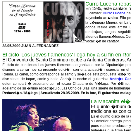
Curro Lucena repa
En 1985, este cantaor 
El cantaor
Curro Lucena
ha 
trayectoria art�stica. Ello
la L�mpara Minera, en La U
donde reside este artista
ronde�as, tangos, seguidi
algunos flamenc�logos, Curr
vocaci�n de cantaor.
28/05/2009 JUAN A. FERNANDEZ
El ciclo 'Los jueves flamencos' llega hoy a su fin en R
El Convento de Santo Domingo recibe a Antonia Contreras, 
El ciclo de conciertos Los jueves flamencos, organizado por la Diputaci�n pr
dispone a cerrar hoy su presente edici�n con una actuaci�n especial en 
Ronda. El cartel, como corresponde al santo y se�a de esta propuesta, est� 
disciplinas de toque, cante y baile. Abrir� la noche el guitarrista
Andr�s Can
quien compartir� escenario con el tocaor Chaparro de M�laga. Por �ltimo, 
adelanto de su �ltimo espect�culo, Las Ocho de Blas, una suerte de homenaje a
Redacci�n / M�laga | Actualizado 28.05.2009. En la foto, El guitarrista ma
La Macanita el�c
El quinto �lbum de
tradicionales con 
Es el quinto disco de la
su anterior entrega pr
pues repiten productor 
buler�as que firma Fern