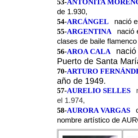
53
-
ANTOÑITA MOREN
de 1.930,
54
-
ARCÁNGEL
nació e
55
-
ARGENTINA
nació 
clases de baile flamenco
nació
56
-
AROA CALA
Puerto de Santa Marí
70-
ARTURO FERNÁND
año de 1949.
57
-
AURELIO SELLES
el 1.974,
58-
AURORA VARGAS
nombre artístico de A