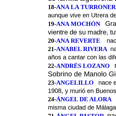
18-
ANA LA TURRONE
aunque vive en Utrera 
Gran
19-
ANA MOCHÓN
vientre de su madre, t
20-
ANA REVERTE
naci
21
-
ANABEL RIVERA
n
años a cantar con las di
22
-
ANDRÉS LOZANO
Sobrino de Manolo Gi
23
-
ANGELILLO
nace e
1908, y murió en Buenos 
24
-
ÁNGEL DE ALORA
misma ciudad de Málaga
na
71-
ÁNGEL PASTOR