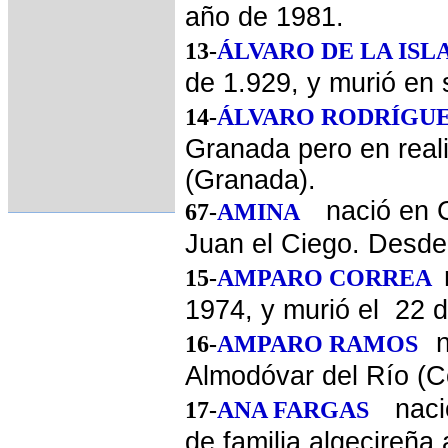
año de 1981.
13-
ÁLVARO DE LA ISL
de 1.929, y murió en 
14-
ÁLVARO RODRÍGU
Granada pero en real
(Granada).
nació en C
67-
AMINA
Juan el Ciego. Desde
15-
AMPARO CORREA
1974, y murió el 22 
16-
AMPARO RAMOS
Almodóvar del Río (C
naci
17-
ANA FARGAS
de familia algecireña 