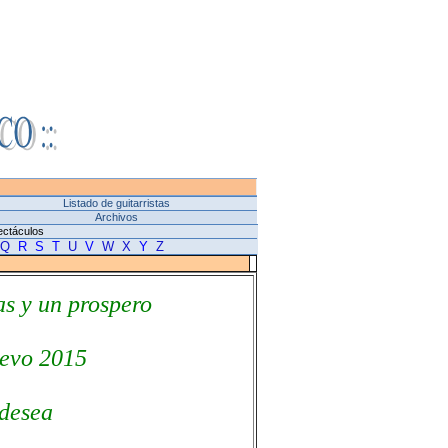
Listado de guitarristas
Archivos
ectáculos
Q
R
S
T
U
V
W
X
Y
Z
as y un prospero
evo 2015
desea