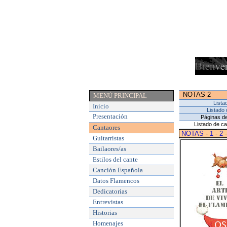
NOTAS 2
MENÚ PRINCIPAL
Lista
Inicio
Listado 
Presentación
Páginas de
Listado de ca
Cantaores
NOTAS
-
1
-
2
-
Guitarristas
Bailaores/as
Estilos del cante
Canción Española
Datos Flamencos
Dedicatorias
Entrevistas
Historias
Homenajes