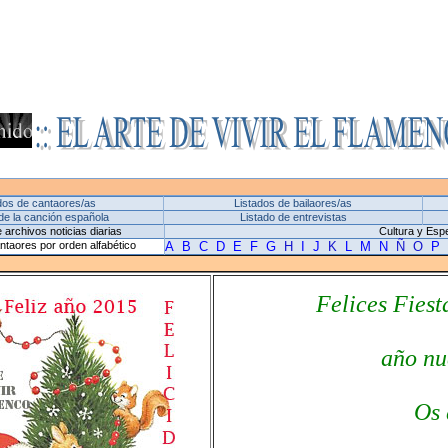
dos de cantaores/as
Listados de bailaores/as
de la canción española
Listado de entrevistas
 archivos noticias diarias
Cultura y Esp
ntaores por orden alfabético
A
B
C
D
E
F
G
H
I
J
K
L
M
N
Ñ
O
P
Felices Fiest
año nu
Os 