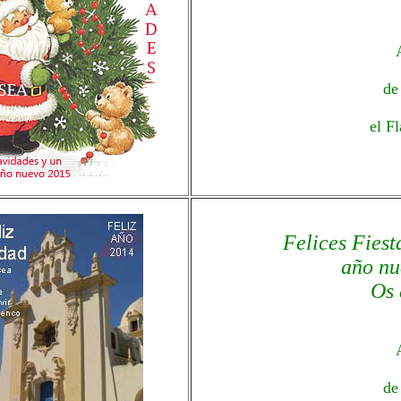
de
el F
Felices Fiest
año nu
Os 
de