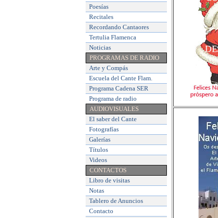
Poesías
Recitales
Recordando Cantaores
Tertulia Flamenca
Noticias
PROGRAMAS DE RADIO
Arte y Compás
Escuela del Cante Flam
.
Programa Cadena SER
Programa de radio
AUDIOVISUALES
El saber del Cante
Fotografías
Galerías
Títulos
Videos
CONTACTOS
Libro de visitas
Notas
Tablero de Anuncios
Contacto