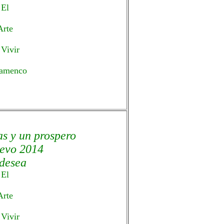
El
Arte
 Vivir
lamenco
as y un prospero
evo 2014
desea
El
Arte
 Vivir