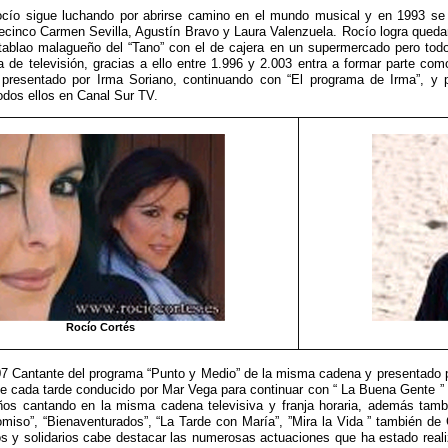
cío sigue luchando por abrirse camino en el mundo musical y en 1993 se p
ecinco Carmen Sevilla, Agustín Bravo y Laura Valenzuela. Rocío logra quedar
 tablao malagueño del “Tano” con el de cajera en un supermercado pero to
 de televisión, gracias a ello entre 1.996 y 2.003 entra a formar parte com
 presentado por Irma Soriano, continuando con “El programa de Irma”, y p
odos ellos en Canal Sur TV.
Rocío Cortés
7 Cantante del programa “Punto y Medio” de la misma cadena y presentado 
de cada tarde conducido por Mar Vega para continuar con “ La Buena Gente ” pr
ños cantando en la misma cadena televisiva y franja horaria, además tamb
iso”, “Bienaventurados”, “La Tarde con María”, ”Mira la Vida ” también de
s y solidarios cabe destacar las numerosas actuaciones que ha estado reali