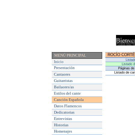
ROCÍO CORT
MENÚ PRINCIPAL
Listad
Inicio
Listado 
Presentación
Páginas de 
Listado de can
Cantaores
Guitarristas
Bailaores/as
Estilos del cante
Canción Española
Datos Flamencos
Dedicatorias
Entrevistas
Historias
Homenajes