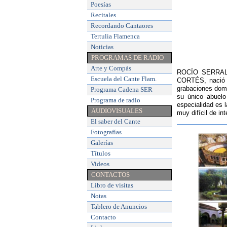
Poesías
Recitales
Recordando Cantaores
Tertulia Flamenca
Noticias
PROGRAMAS DE RADIO
Arte y Compás
ROCÍO SERRALVO
Escuela del Cante Flam
.
CORTÉS, nació 
grabaciones domé
Programa Cadena SER
su único abuelo
Programa de radio
especialidad es 
AUDIOVISUALES
muy difícil de in
El saber del Cante
Fotografías
Galerías
Títulos
Videos
CONTACTOS
Libro de visitas
Notas
Tablero de Anuncios
Contacto