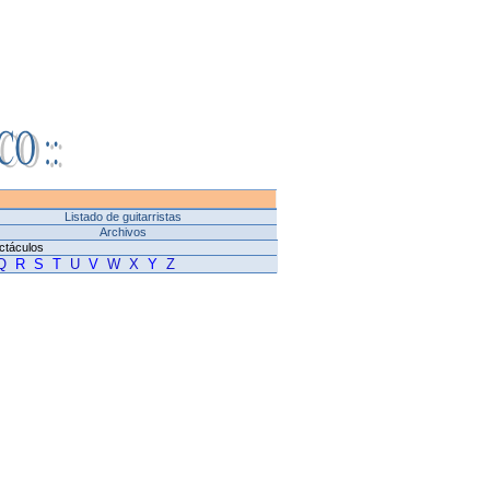
Listado de guitarristas
Archivos
ctáculos
Q
R
S
T
U
V
W
X
Y
Z