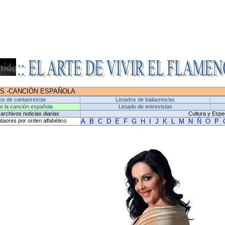
ÉS
-
CANCIÓN ESPAÑOLA
os de cantaores/as
Listados de bailaores/as
de la canción española
Listado de entrevistas
archivos noticias diarias
Cultura y Espe
taores por orden alfabético
A
B
C
D
E
F
G
H
I
J
K
L
M
N
Ñ
O
P