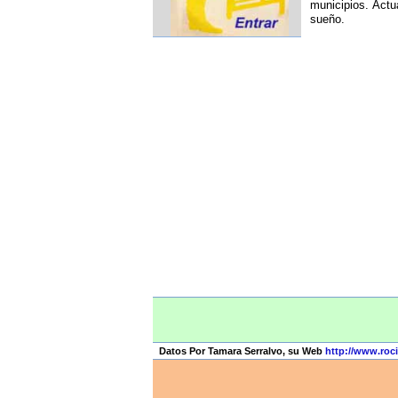
municipios. Actu
sueño.
Datos Por Tamara Serralvo, su Web
http://www.roci