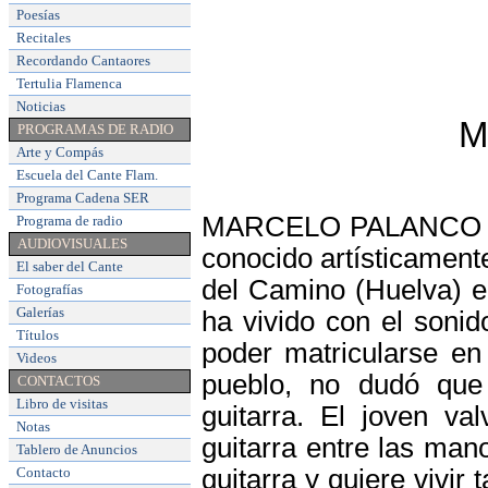
Poesías
Recitales
Recordando Cantaores
Tertulia Flamenca
Noticias
M
PROGRAMAS DE RADIO
Arte y Compás
Escuela del Cante Flam
.
Programa Cadena SER
MARCELO PALANCO HIDA
Programa de radio
AUDIOVISUALES
conocido artísticame
El saber del Cante
del Camino (Huelva) 
Fotografías
Galerías
ha vivido con el sonid
Títulos
poder matricularse en
Videos
pueblo, no dudó que 
CONTACTOS
Libro de visitas
guitarra. El joven v
Notas
guitarra entre las mano
Tablero de Anuncios
Contacto
guitarra y quiere vivir 