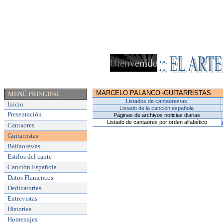
MARCELO PALANCO
GUITARRISTAS
-
MENÚ PRINCIPAL
Listados de cantaores/as
Inicio
Listado de la canción española
Presentación
Páginas de archivos noticias diarias
Listado de cantaores por orden alfabético
Cantaores
Guitarristas
Bailaores/as
Estilos del cante
Canción Española
Datos Flamencos
Dedicatorias
Entrevistas
Historias
Homenajes