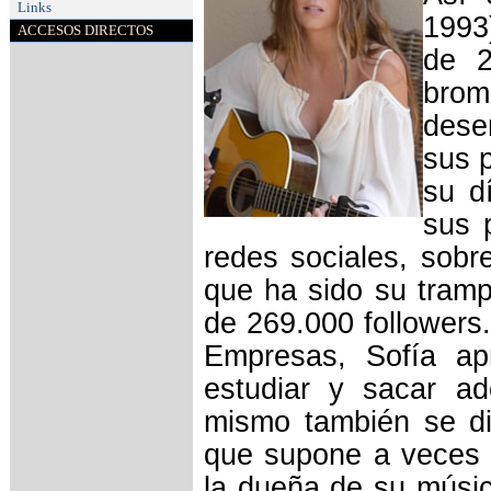
Links
1993
ACCESOS DIRECTOS
de 2
brom
dese
sus p
su d
sus 
redes sociales, sobr
que ha sido su tram
de 269.000 followers
Empresas, Sofía ap
estudiar y sacar ad
mismo también se di
que supone a veces e
la dueña de su músic