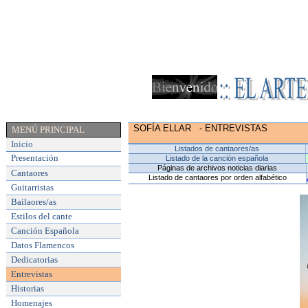
SOFÍA ELLAR
- ENTREVISTAS
MENÚ PRINCIPAL
Inicio
Listados de cantaores/as
Presentación
Listado de la canción española
Páginas de archivos noticias diarias
Cantaores
Listado de cantaores por orden alfabético
Guitarristas
Bailaores/as
Estilos del cante
Canción Española
Datos Flamencos
Dedicatorias
Entrevistas
Historias
Homenajes