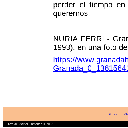
perder el tiempo e
querernos.
NURIA FERRI - Grana
1993), en una foto de
https://www.granadaho
Granada_0_13615641
Volver
|
Ve
El Arte de Vivir el Flamenco © 2003