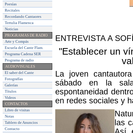
Poesías
Recitales
Recordando Cantaores
Tertulia Flamenca
Noticias
PROGRAMAS DE RADIO
ENTREVISTA A SOF
Arte y Compás
Escuela del Cante Flam
.
"Establecer un ví
Programa Cadena SER
va
Programa de radio
AUDIOVISUALES
La joven cantautor
El saber del Cante
Fotografías
sábado en la sala
Galerías
espontaneidad dentro
Títulos
Videos
en redes sociales y h
CONTACTOS
Libro de visitas
Natu
Notas
las c
Tablero de Anuncios
Contacto
Así 