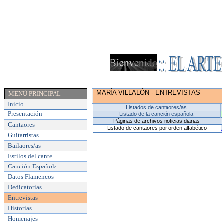
MARÍA VILLALÓN
- ENTREVISTAS
MENÚ PRINCIPAL
Inicio
Listados de cantaores/as
Presentación
Listado de la canción española
Páginas de archivos noticias diarias
Cantaores
Listado de cantaores por orden alfabético
Guitarristas
Bailaores/as
Estilos del cante
Canción Española
Datos Flamencos
Dedicatorias
Entrevistas
Historias
Homenajes