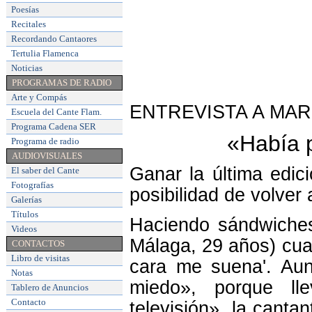
Poesías
Recitales
Recordando Cantaores
Tertulia Flamenca
Noticias
PROGRAMAS DE RADIO
Arte y Compás
ENTREVISTA A MAR
Escuela del Cante Flam
.
Programa Cadena SER
«Había p
Programa de radio
AUDIOVISUALES
Ganar la última edic
El saber del Cante
Fotografías
posibilidad de volver
Galerías
Títulos
Haciendo sándwiches
Videos
Málaga, 29 años) cua
CONTACTOS
Libro de visitas
cara me suena'. Au
Notas
miedo», porque l
Tablero de Anuncios
Contacto
televisión», la canta