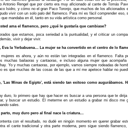
o Antonio Rengel que por cierto era muy aficionado al cante de Tomás Pavó
co Isidro, y cómo no el gran Paco Toronjo, que muchos de los aficionados e
udo vivir con un solo palo del flamenco. Para mí es fácil comprender eso, su
o que mandaba en él, tanto en su vida artística como personal.
usted ama el flamenco, pero ¿qué le gustaría que cambiase?
ados que estamos, poca seriedad a la puntualidad, y el criticar un compa
demás, vivir y dejar vivir.
, Eva la Yerbabuena… La mujer se ha convertido en el centro de lo f
 mujeres es ahora, y aún no están tan integradas en el flamenco. Falta po
os muchas bailaoras y cantaoras, e incluso alguna mujer que acompaña a 
 hay. Yo y muchas cantaoras, por ejemplo, vamos siempre rodeadas de homb
veo es que muchas de las cosas de las que a mí me apetece hablar no puede
o, 'Las Minas de Egipto', está siendo tan exitoso como augurábamos. 
y duro, lo primero que hay que hacer es buscar a una persona que te dirija 
ar, y buscar un estudio. El meterme en un estudio a grabar mi disco me 
uando sales.
parto, muy duro pero al final nace la criatura…
ntenta con el resultado, no dudé en ningún momento en querer grabar este
ra el cante tradicional y otra parte moderna, pero sigue siendo flamenco,