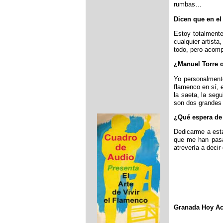
rumbas…
Dicen que en el
Estoy totalment
cualquier artist
todo, pero acomp
¿Manuel Torre 
Yo personalmente
flamenco en sí, e
la saeta, la seg
son dos grandes a
¿Qué espera de 
Dedicarme a esta
que me han pasa
atrevería a deci
Granada Hoy Act