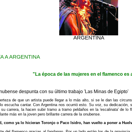
ARGENTINA
A A ARGENTINA
"La época de las mujeres en el flamenco es 
nubense despunta con su último trabajo 'Las Minas de Egipto'
erteza de que un artista puede llegar a lo más alto, si se le dan las circuns
lo escucha cantar. Con Argentina nos ocurrió esto. Su voz, su dedicación, su
su carrera, la hacen subir tramo a tramo peldaños en la 'escalinata' de lo
ante más en la joven pero brillante carrera de la onubense.
d, como ya lo hicieran Toronjo o Paco Isidro, han vuelto a poner a Hue
te del flamenco gracias al fandango. Por un lado están los de la provincia