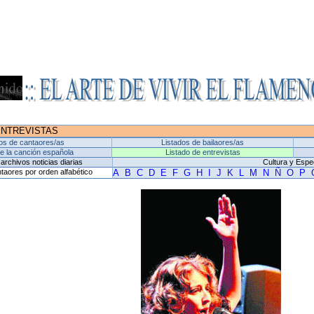
ENTREVISTAS
os de cantaores/as
Listados de bailaores/as
de la canción española
Listado de entrevistas
archivos noticias diarias
Cultura y Espe
taores por orden alfabético
A
B
C
D
E
F
G
H
I
J
K
L
M
N
Ñ
O
P