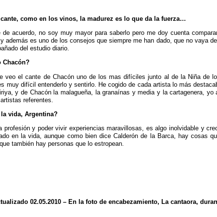
 cante, como en los vinos, la madurez es lo que da la fuerza…
e de acuerdo, no soy muy mayor para saberlo pero me doy cuenta comparan
a, y además es uno de los consejos que siempre me han dado, que no vaya de
añado del estudio diario.
o Chacón?
 veo el cante de Chacón uno de los mas difíciles junto al de la Niña de l
s muy difícil entenderlo y sentirlo. He cogido de cada artista lo más destacab
uiriya, y de Chacón la malagueña, la granaínas y media y la cartagenera, yo
rtistas referentes.
la vida, Argentina?
 profesión y poder vivir experiencias maravillosas, es algo inolvidable y cr
do en la vida, aunque como bien dice Calderón de la Barca, hay cosas que
r que también hay personas que lo estropean.
ualizado 02.05.2010 – En la foto de encabezamiento, La cantaora, dura