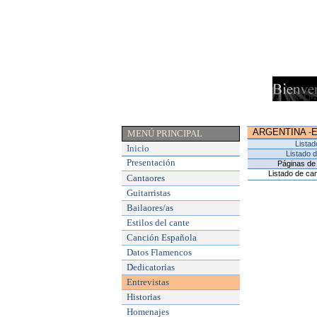
ARGENTINA
-
MENÚ PRINCIPAL
Listad
Inicio
Listado 
Presentación
Páginas de 
Listado de can
Cantaores
Guitarristas
Bailaores/as
Estilos del cante
Canción Española
Datos Flamencos
Dedicatorias
Entrevistas
Historias
Homenajes