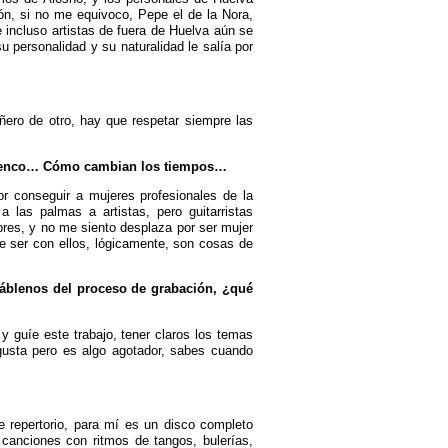
n, si no me equivoco, Pepe el de la Nora,
 incluso artistas de fuera de Huelva aún se
 personalidad y su naturalidad le salía por
ñero de otro, hay que respetar siempre las
lamenco… Cómo cambian los tiempos…
r conseguir a mujeres profesionales de la
las palmas a artistas, pero guitarristas
res, y no me siento desplaza por ser mujer
 ser con ellos, lógicamente, son cosas de
Háblenos del proceso de grabación, ¿qué
y guíe este trabajo, tener claros los temas
gusta pero es algo agotador, sabes cuando
 repertorio, para mí es un disco completo
 canciones con ritmos de tangos, bulerías,