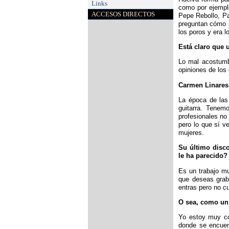
Links
como por ejempl
ACCESOS DIRECTOS
Pepe Rebollo, Pa
preguntan cómo p
los poros y era l
Está claro que 
Lo mal acostumbr
opiniones de los 
Carmen Linares
La época de las
guitarra. Tenem
profesionales no
pero lo que sí 
mujeres.
Su último disc
le ha parecido?
Es un trabajo mu
que deseas grab
entras pero no c
O sea, como un 
Yo estoy muy co
donde se encuent