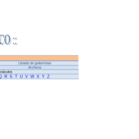
Listado de guitarristas
Archivos
ctáculos
Q
R
S
T
U
V
W
X
Y
Z