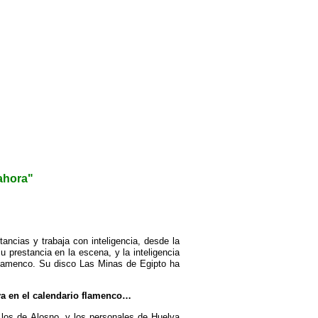
ahora"
tancias y trabaja con inteligencia, desde la
 prestancia en la escena, y la inteligencia
 flamenco. Su disco Las Minas de Egipto ha
lva en el calendario flamenco…
, los de Alosno, y los personales de Huelva