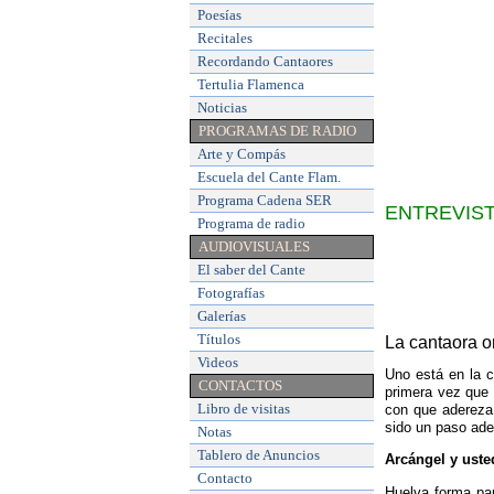
Poesías
Recitales
Recordando Cantaores
Tertulia Flamenca
Noticias
PROGRAMAS DE RADIO
Arte y Compás
Escuela del Cante Flam
.
Programa Cadena SER
ENTREVIST
Programa de radio
AUDIOVISUALES
El saber del Cante
Fotografías
Galerías
Títulos
La cantaora o
Videos
Uno está en la c
CONTACTOS
primera vez que 
Libro de visitas
con que adereza 
sido un paso adel
Notas
Tablero de Anuncios
Arcángel y uste
Contacto
Huelva forma par