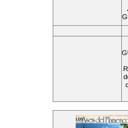
Gu
G
R
d