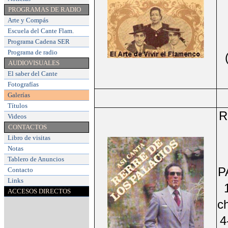
PROGRAMAS DE RADIO
Arte y Compás
Escuela del Cante Flam
.
Programa Cadena SER
Programa de radio
AUDIOVISUALES
El saber del Cante
Fotografías
Galerías
Títulos
R
Videos
CONTACTOS
Libro de visitas
Notas
Tablero de Anuncios
P
Contacto
Links
ACCESOS DIRECTOS
c
4