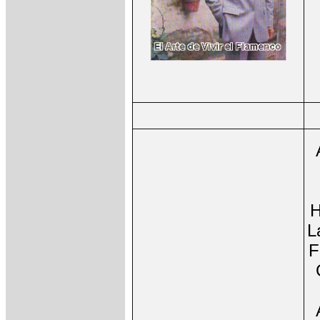
H
L
F