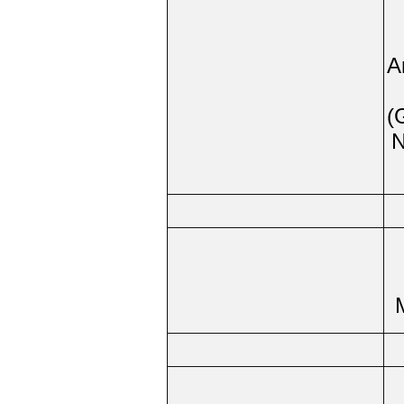
A
(
N