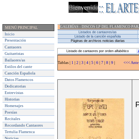
GALERÍAS - DISCOS LP DEL FLAMENCO PAR
MENÚ PRINCIPAL
Listados de cantaores/as
Inicio
Listado de la canción española
Presentación
Páginas de archivos noticias diarias
Cantaores
Listado de cantaores por orden alfabético
Guitarristas
Bailaores/as
Tablas |
1
|
2
|
3
|
4
|
5
|
6
|
7
|
8
|
9
|
<<< Ante
Estilos del cante
Canción Española
Datos Flamencos
Dedicatorias
Entrevistas
Historias
Homenajes
Poesías
Recitales
Recordando Cantaores
Tertulia Flamenca
Noticias