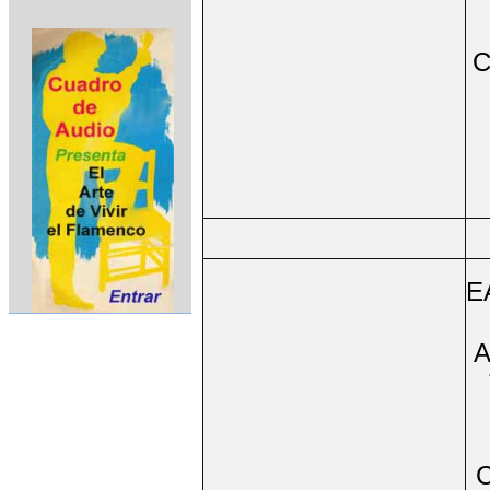
C
E
A
C