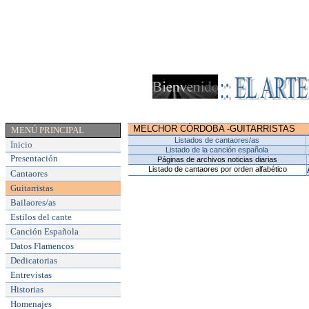
MELCHOR CÓRDOBA
GUITARRISTAS
-
MENÚ PRINCIPAL
Listados de cantaores/as
Inicio
Listado de la canción española
Presentación
Páginas de archivos noticias diarias
Listado de cantaores por orden alfabético
Cantaores
Guitarristas
Bailaores/as
Estilos del cante
Canción Española
Datos Flamencos
Dedicatorias
Entrevistas
Historias
Homenajes