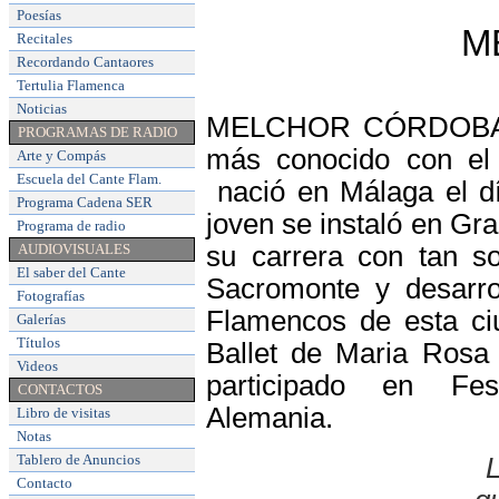
Poesías
M
Recitales
Recordando Cantaores
Tertulia Flamenca
Noticias
MELCHOR CÓRDOBA SAN
PROGRAMAS DE RADIO
más conocido con e
Arte y Compás
Escuela del Cante Flam
.
nació en Málaga el d
Programa Cadena SER
joven se instaló en Gra
Programa de radio
AUDIOVISUALES
su carrera con tan s
El saber del Cante
Sacromonte y desarro
Fotografías
Flamencos de esta ci
Galerías
Títulos
Ballet de Maria Rosa 
Videos
participado en Fest
CONTACTOS
Alemania.
Libro de visitas
Notas
Tablero de Anuncios
Contacto