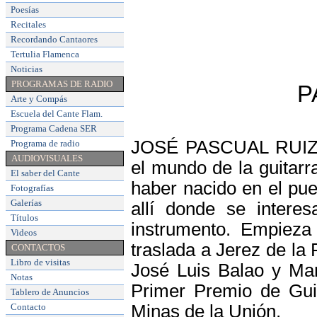
Poesías
Recitales
Recordando Cantaores
Tertulia Flamenca
Noticias
PROGRAMAS DE RADIO
P
Arte y Compás
Escuela del Cante Flam
.
Programa Cadena SER
JOSÉ PASCUAL RUIZ, g
Programa de radio
AUDIOVISUALES
el mundo de la guita
El saber del Cante
haber nacido en el pue
Fotografías
Galerías
allí donde se interes
Títulos
instrumento. Empieza
Videos
traslada a Jerez de la 
CONTACTOS
Libro de visitas
José Luis Balao y Ma
Notas
Primer Premio de Guit
Tablero de Anuncios
Contacto
Minas de la Unión.