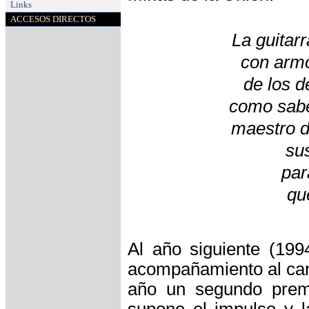
Links
ACCESOS DIRECTOS
La guitar
con arm
de los 
como sabe
maestro d
sus
par
qu
Al año siguiente (19
acompañamiento al can
año un segundo premi
supone el impulso y l