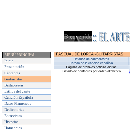
PASCUAL DE LORCA
GUITARRISTAS
-
MENÚ PRINCIPAL
Listados de cantaores/as
Inicio
Listado de la canción española
Presentación
Páginas de archivos noticias diarias
Listado de cantaores por orden alfabético
Cantaores
Guitarristas
Bailaores/as
Estilos del cante
Canción Española
Datos Flamencos
Dedicatorias
Entrevistas
Historias
Homenajes