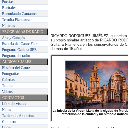
Poesías
Recitales
Recordando Cantaores
Tertulia Flamenca
Noticias
PROGRAMAS DE RADIO
RICARDO RODRÍGUEZ JIMÉNEZ, guitarrista de f
Arte y Compás
su propio nombre artístico de RICARDO RODRÍ
Escuela del Cante Flam
.
Guitarra Flamenca en los conservatorios de C
de más de 15 años
Programa Cadena SER
Programa de radio
AUDIOVISUALES
El saber del Cante
Fotografías
Galerías
Títulos
Videos
CONTACTOS
Libro de visitas
Notas
La Iglesia de la Virgen María de la ciudad de Murc
atractivos de la ciudad y un símbolo indiscu
Tablero de Anuncios
Contacto
Links