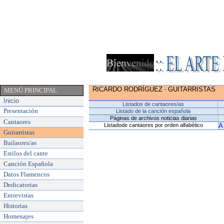
RICARDO RODRÍGUEZ ​
GUITARRISTAS
-
MENÚ PRINCIPAL
Inicio
Listados de cantaores/as
Presentación
Listado de la canción española
Páginas de archivos noticias diarias
Cantaores
Listadode cantaores por orden alfabético
A
Guitarristas
Bailaores/as
Estilos del cante
Canción Española
Datos Flamencos
Dedicatorias
Entrevistas
Historias
Homenajes