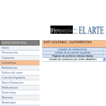
KATI GOLENKO ​
GUITARRISTAS
-
MENÚ PRINCIPAL
Inicio
Listados de cantaores/as
Presentación
Listado de la canción española
Páginas de archivos noticias diarias
Cantaores
Listado de cantaores por orden alfabético
A
Guitarristas
Bailaores/as
Estilos del cante
Canción Española
Datos Flamencos
Dedicatorias
Entrevistas
Historias
Homenajes