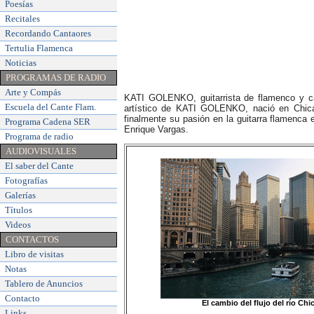
Poesías
Recitales
Recordando Cantaores
Tertulia Flamenca
Noticias
PROGRAMAS DE RADIO
Arte y Compás
KATI GOLENKO, guitarrista de flamenco y ca
Escuela del Cante Flam
.
artístico de KATI GOLENKO, nació en Chicag
finalmente su pasión en la guitarra flamenca 
Programa Cadena SER
Enrique Vargas.
Programa de radio
AUDIOVISUALES
El saber del Cante
Fotografías
Galerías
Títulos
Videos
CONTACTOS
Libro de visitas
Notas
Tablero de Anuncios
Contacto
El cambio del flujo del río Ch
Links