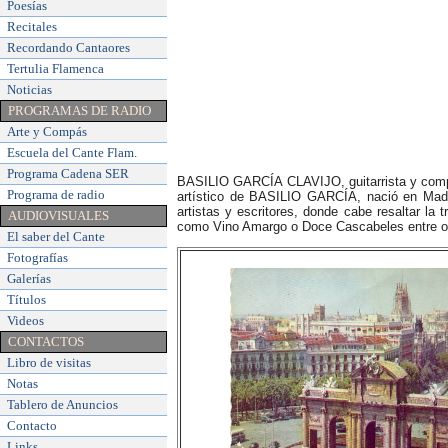
Poesías
Recitales
Recordando Cantaores
Tertulia Flamenca
Noticias
PROGRAMAS DE RADIO
Arte y Compás
Escuela del Cante Flam
.
Programa Cadena SER
BASILIO GARCÍA CLAVIJO, guitarrista y compos
Programa de radio
artístico de BASILIO GARCÍA, nació en Madri
artistas y escritores, donde cabe resaltar la 
AUDIOVISUALES
como Vino Amargo o Doce Cascabeles entre o
El saber del Cante
Fotografías
Galerías
Títulos
Videos
CONTACTOS
Libro de visitas
Notas
Tablero de Anuncios
Contacto
Links