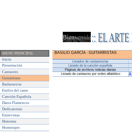
BASILIO GARCÍA ​
GUITARRISTAS
-
MENÚ PRINCIPAL
Inicio
Listados de cantaores/as
Presentación
Listado de la canción española
Páginas de archivos noticias diarias
Cantaores
Listado de cantaores por orden alfabético
A
Guitarristas
Bailaores/as
Estilos del cante
Canción Española
Datos Flamencos
Dedicatorias
Entrevistas
Historias
Homenajes