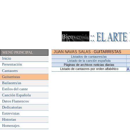
JUAN NAVAS SALAS
GUITARRISTAS
-
MENÚ PRINCIPAL
Listados de cantaores/as
Inicio
Listado de la canción española
Presentación
Páginas de archivos noticias diarias
Listado de cantaores por orden alfabético
A
Cantaores
Guitarristas
Bailaores/as
Estilos del cante
Canción Española
Datos Flamencos
Dedicatorias
Entrevistas
Historias
Homenajes