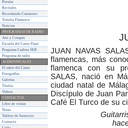
Poesías
Recitales
Recordando Cantaores
Tertulia Flamenca
Noticias
PROGRAMAS DE RADIO
J
Arte y Compás
Escuela del Cante Flam
.
JUAN NAVAS SALAS, g
Programa Cadena SER
Programa de radio
flamencas, más conoci
AUDIOVISUALES
flamenca con su p
El saber del Cante
Fotografías
SALAS, nació en Má
Galerías
ciudad natal de Mál
Títulos
Videos
Discípulo de Juan Par
CONTACTOS
Café El Turco de su ci
Libro de visitas
Notas
Guitarr
Tablero de Anuncios
hace
Contacto
Links