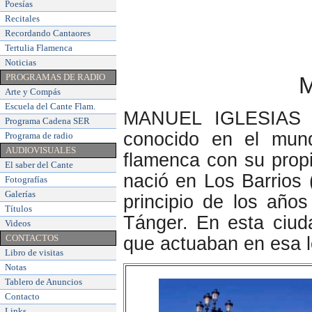
Poesías
Recitales
Recordando Cantaores
Tertulia Flamenca
Noticias
PROGRAMAS DE RADIO
Arte y Compás
Escuela del Cante Flam
.
MANUEL IGLESIAS G
Programa Cadena SER
conocido en el mund
Programa de radio
AUDIOVISUALES
flamenca con su pro
El saber del Cante
nació en Los Barrios 
Fotografías
Galerías
principio de los años
Títulos
Tánger. En esta ciud
Videos
CONTACTOS
que actuaban en esa l
Libro de visitas
Notas
Tablero de Anuncios
Contacto
Links