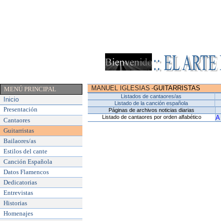
MANUEL IGLESIAS
GUITARRISTAS
-
MENÚ PRINCIPAL
Listados de cantaores/as
Inicio
Listado de la canción española
Presentación
Páginas de archivos noticias diarias
Listado de cantaores por orden alfabético
A
Cantaores
Guitarristas
Bailaores/as
Estilos del cante
Canción Española
Datos Flamencos
Dedicatorias
Entrevistas
Historias
Homenajes