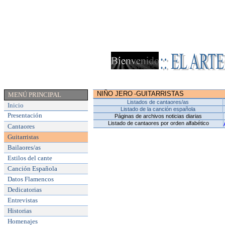
NIÑO JERO
GUITARRISTAS
-
MENÚ PRINCIPAL
Listados de cantaores/as
Inicio
Listado de la canción española
Presentación
Páginas de archivos noticias diarias
Listado de cantaores por orden alfabético
Cantaores
Guitarristas
Bailaores/as
Estilos del cante
Canción Española
Datos Flamencos
Dedicatorias
Entrevistas
Historias
Homenajes