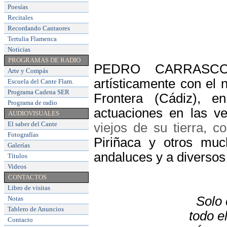
Poesías
Recitales
Recordando Cantaores
Tertulia Flamenca
Noticias
PROGRAMAS DE RADIO
PEDRO CARRASCO R
Arte y Compás
artísticamente con el
Escuela del Cante Flam
.
Programa Cadena SER
Frontera (Cádiz), 
Programa de radio
actuaciones en las v
AUDIOVISUALES
El saber del Cante
viejos de su tierra, 
Fotografías
Piriñaca y otros muc
Galerías
andaluces y a diversos 
Títulos
Videos
CONTACTOS
Libro de visitas
Solo 
Notas
Tablero de Anuncios
todo el
Contacto