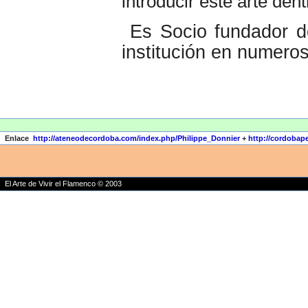
introducir este arte den
Es Socio fundador d
institución en numero
Enlace
http://ateneodecordoba.com/index.php/Philippe_Donnier
+
http://cordobap
El Arte de Vivir el Flamenco © 2003