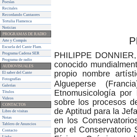
Poesías
Recitales
Recordando Cantaores
Tertulia Flamenca
Noticias
PROGRAMAS DE RADIO
P
Arte y Compás
Escuela del Cante Flam
.
Programa Cadena SER
PHILIPPE DONNIER, g
Programa de radio
conocido mundialmente
AUDIOVISUALES
propio nombre artíst
El saber del Cante
Fotografías
Algueperse (Fran
Galerías
Etnomusicología por 
Títulos
Videos
sobre los procesos de
CONTACTOS
de Aptitud para la Je
Libro de visitas
Notas
en los Conservatorio
Tablero de Anuncios
por el Conservatorio 
Contacto
Links