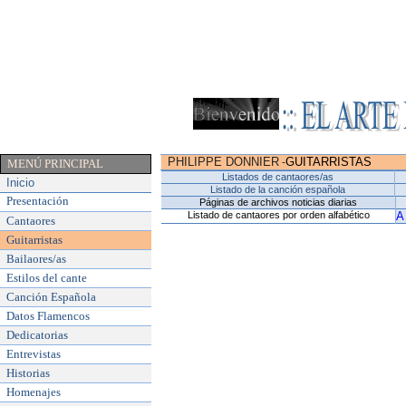
PHILIPPE DONNIER
GUITARRISTAS
-
MENÚ PRINCIPAL
Listados de cantaores/as
Inicio
Listado de la canción española
Presentación
Páginas de archivos noticias diarias
Listado de cantaores por orden alfabético
A
Cantaores
Guitarristas
Bailaores/as
Estilos del cante
Canción Española
Datos Flamencos
Dedicatorias
Entrevistas
Historias
Homenajes