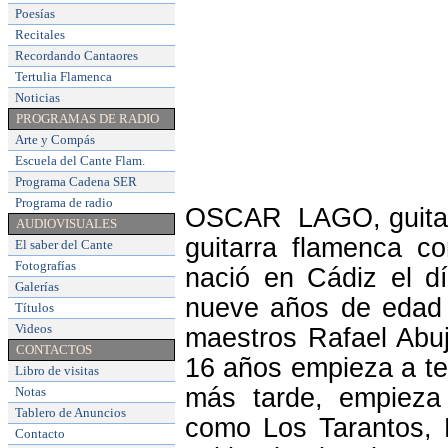
Poesías
Recitales
Recordando Cantaores
Tertulia Flamenca
Noticias
PROGRAMAS DE RADIO
Arte y Compás
Escuela del Cante Flam
.
Programa Cadena SER
Programa de radio
OSCAR LAGO, guitarr
AUDIOVISUALES
guitarra flamenca
El saber del Cante
Fotografías
nació en Cádiz el d
Galerías
nueve años de edad 
Títulos
Videos
maestros Rafael Abuj
CONTACTOS
16 años empieza a te
Libro de visitas
más tarde, empieza 
Notas
Tablero de Anuncios
como Los Tarantos, 
Contacto