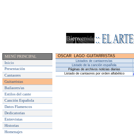
OSCAR LAGO
GUITARRISTAS
-
MENÚ PRINCIPAL
Listados de cantaores/as
Inicio
Listado de la canción española
Presentación
Páginas de archivos noticias diarias
Listado de cantaores por orden alfabético
Cantaores
Guitarristas
Bailaores/as
Estilos del cante
Canción Española
Datos Flamencos
Dedicatorias
Entrevistas
Historias
Homenajes