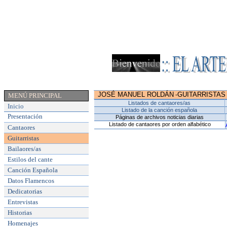
JOSÉ MANUEL ROLDÁN
GUITARRISTAS
-
MENÚ PRINCIPAL
Listados de cantaores/as
Inicio
Listado de la canción española
Presentación
Páginas de archivos noticias diarias
Listado de cantaores por orden alfabético
Cantaores
Guitarristas
Bailaores/as
Estilos del cante
Canción Española
Datos Flamencos
Dedicatorias
Entrevistas
Historias
Homenajes