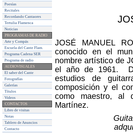
Poesías
Recitales
JO
Recordando Cantaores
Tertulia Flamenca
Noticias
PROGRAMAS DE RADIO
JOSÉ MANUEL ROLD
Arte y Compás
Escuela del Cante Flam
.
conocido en el mund
Programa Cadena SER
nombre artístico de
Programa de radio
AUDIOVISUALES
el año de 1961. D
El saber del Cante
estudios de guitarr
Fotografías
Galerías
composición y el con
Títulos
como maestro, al de
Videos
Martínez.
CONTACTOS
Libro de visitas
Guita
Notas
Tablero de Anuncios
adqu
Contacto