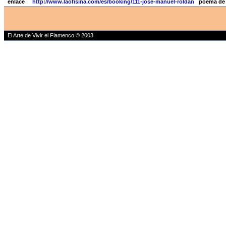
enlace
http://www.laofisina.com/es/booking/111-jose-manuel-roldan
poema de J
El Arte de Vivir el Flamenco © 2003