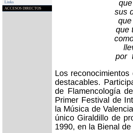
que
Links
ACCESOS DIRECTOS
sus 
que 
que 
como 
ll
por t
Los reconocimientos q
destacables. Particip
de Flamencología de
Primer Festival de In
la Música de Valencia
único Giraldillo de p
1990, en la Bienal de