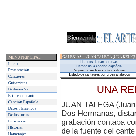
GALERÍAS - JUAN TALEGA (UNA RELIQ
MENÚ PRINCIPAL
Listados de cantaores/as
Inicio
Listado de la canción española
Presentación
Páginas de archivos noticias diarias
Listado de cantaores por orden alfabético
Cantaores
Guitarristas
UNA RE
Bailaores/as
Estilos del cante
Canción Española
JUAN TALEGA (Juan Fe
Datos Flamencos
Dos Hermanas, distant
Dedicatorias
grabación contaba con
Entrevistas
Historias
de la fuente del cante
Homenajes