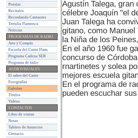
Agustín Talega, gran 
Poesías
Recitales
célebre Joaquín "el de
Recordando Cantaores
Juan Talega ha conviv
Tertulia Flamenca
gitano, como Manuel 
Noticias
PROGRAMAS DE RADIO
la Niña de los Peines
Arte y Compás
En el año 1960 fue ga
Escuela del Cante Flam
.
concurso de Córdoba,
Programa Cadena SER
Programa de radio
rnartinetes y solea po
AUDIOVISUALES
mejores escuela gitan
El saber del Cante
Fotografías
En el programa de r
Galerías
pueden escuchar sus 
Títulos
Videos
CONTACTOS
Libro de visitas
Notas
Tablero de Anuncios
Contacto