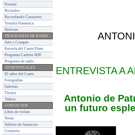
Poesías
Recitales
Recordando Cantaores
Tertulia Flamenca
Noticias
ANTONI
PROGRAMAS DE RADIO
Arte y Compás
Escuela del Cante Flam
.
Programa Cadena SER
Programa de radio
AUDIOVISUALES
ENTREVISTA A A
El saber del Cante
Fotografías
Galerías
Títulos
Antonio de Patr
Videos
un futuro espl
CONTACTOS
Libro de visitas
Notas
Tablero de Anuncios
Contacto