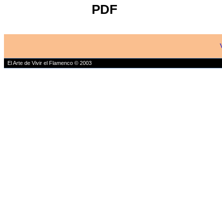
PDF
El Arte de Vivir el Flamenco © 2003