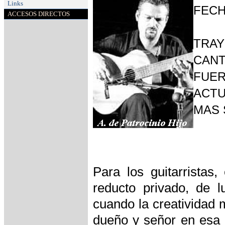
Links
FECH
ACCESOS DIRECTOS
TRAY
CAN
FUE
ACT
MAS 
Para los guitarristas
reducto privado, de 
cuando la creatividad 
dueño y señor en esa 