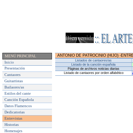
ANTONIO DE PATROCINIO (HIJO)
ENTR
-
MENÚ PRINCIPAL
Listados de cantaores/as
Inicio
Listado de la canción española
Presentación
Páginas de archivos noticias diarias
Listado de cantaores por orden alfabético
Cantaores
Guitarristas
Bailaores/as
Estilos del cante
Canción Española
Datos Flamencos
Dedicatorias
Entrevistas
Historias
Homenajes