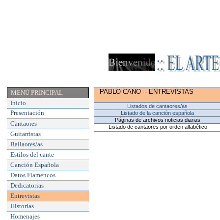
PABLO CANO
- ENTREVISTAS
MENÚ PRINCIPAL
Inicio
Listados de cantaores/as
Presentación
Listado de la canción española
Páginas de archivos noticias diarias
Cantaores
Listado de cantaores por orden alfabético
Guitarristas
Bailaores/as
Estilos del cante
Canción Española
Datos Flamencos
Dedicatorias
Entrevistas
Historias
Homenajes