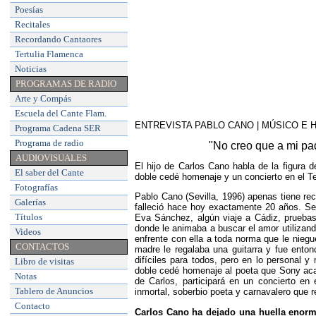
Poesías
Recitales
Recordando Cantaores
Tertulia Flamenca
Noticias
PROGRAMAS DE RADIO
Arte y Compás
Escuela del Cante Flam
.
ENTREVISTA PABLO CANO | MÚSICO E 
Programa Cadena SER
Programa de radio
"No creo que a mi pad
AUDIOVISUALES
El hijo de Carlos Cano habla de la figura 
El saber del Cante
doble cedé homenaje y un concierto en el Te
Fotografías
Pablo Cano (Sevilla, 1996) apenas tiene re
Galerías
falleció hace hoy exactamente 20 años. Se
Títulos
Eva Sánchez, algún viaje a Cádiz, pruebas 
donde le animaba a buscar el amor utilizand
Videos
enfrente con ella a toda norma que le nieg
CONTACTOS
madre le regalaba una guitarra y fue ento
difíciles para todos, pero en lo personal 
Libro de visitas
doble cedé homenaje al poeta que Sony acab
Notas
de Carlos, participará en un concierto en 
Tablero de Anuncios
inmortal, soberbio poeta y carnavalero que r
Contacto
Carlos Cano ha dejado una huella enorme