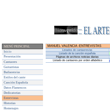
MANUEL VALENCIA
ENTREVISTAS
-
MENÚ PRINCIPAL
Listados de cantaores/as
Inicio
Listado de la canción española
Presentación
Páginas de archivos noticias diarias
Listado de cantaores por orden alfabético
Cantaores
Guitarristas
Bailaores/as
Estilos del cante
Canción Española
Datos Flamencos
Dedicatorias
Entrevistas
Historias
Homenajes