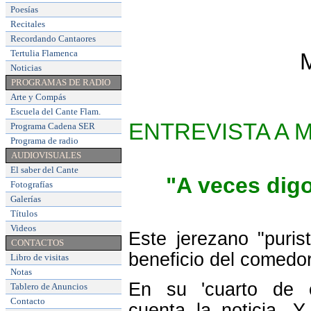
Poesías
Recitales
Recordando Cantaores
Tertulia Flamenca
Noticias
PROGRAMAS DE RADIO
Arte y Compás
Escuela del Cante Flam
.
ENTREVISTA A 
Programa Cadena SER
Programa de radio
AUDIOVISUALES
El saber del Cante
"A veces digo
Fotografías
Galerías
Títulos
Videos
Este jerezano "puris
CONTACTOS
beneficio del comedor
Libro de visitas
Notas
En su 'cuarto de c
Tablero de Anuncios
Contacto
cuenta la noticia. 