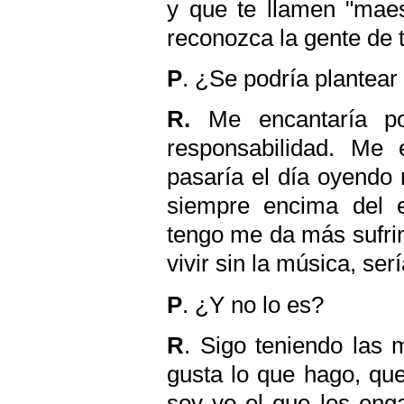
y que te llamen "maes
reconozca la gente de t
P
. ¿Se podría plantear
R.
Me encantaría po
responsabilidad. Me 
pasaría el día oyendo 
siempre encima del e
tengo me da más sufrim
vivir sin la música, serí
P
. ¿Y no lo es?
R
. Sigo teniendo las
gusta lo que hago, que 
soy yo el que los eng