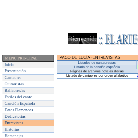
PACO DE LUCÍA
ENTREVISTAS
-
MENÚ PRINCIPAL
Listados de cantaores/as
Inicio
Listado de la canción española
Presentación
Páginas de archivos noticias diarias
Listado de cantaores por orden alfabético
Cantaores
Guitarristas
Bailaores/as
Estilos del cante
Canción Española
Datos Flamencos
Dedicatorias
Entrevistas
Historias
Homenajes