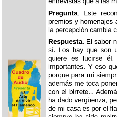
entrevistas que a las 
Pregunta
. Este reco
premios y homenajes a
la percepción cambia c
Respuesta.
El sabor n
sí. Los hay que son u
quiere es lucirse é
importantes. Y eso qu
porque para mí siempre
además me toca ponerme
con el birrete... Ade
ha dado vergüenza, per
de mi casa es por el f
siempre ha sido maltr