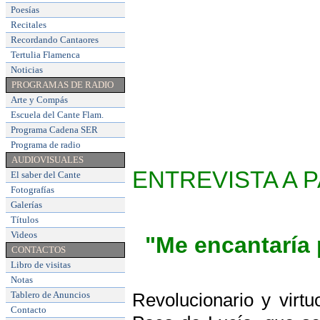
Poesías
Recitales
Recordando Cantaores
Tertulia Flamenca
Noticias
PROGRAMAS DE RADIO
Arte y Compás
Escuela del Cante Flam
.
Programa Cadena SER
Programa de radio
AUDIOVISUALES
ENTREVISTA A 
El saber del Cante
Fotografías
Galerías
Títulos
Videos
"Me encantaría p
CONTACTOS
Libro de visitas
Notas
Tablero de Anuncios
Revolucionario y virt
Contacto