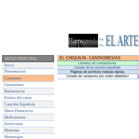
EL CHIQUILÍN
CANTAORES/AS
-
MENÚ PRINCIPAL
Listados de cantaores/as
Inicio
Listado de la canción española
Presentación
Páginas de archivos noticias diarias
Listado de cantaores por orden alfabético
Cantaores
Guitarristas
Bailaores/as
Estilos del cante
Canción Española
Datos Flamencos
Dedicatorias
Entrevistas
Historias
Homenajes