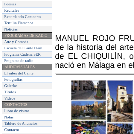
Poesías
Recitales
Recordando Cantaores
Tertulia Flamenca
Noticias
PROGRAMAS DE RADIO
MANUEL ROJO FRUTO
Arte y Compás
de la historia del ar
Escuela del Cante Flam
.
de EL CHIQUILÍN, ori
Programa Cadena SER
Programa de radio
nació en Málaga en e
AUDIOVISUALES
El saber del Cante
Fotografías
Galerías
Títulos
Videos
CONTACTOS
Libro de visitas
Notas
Tablero de Anuncios
Contacto