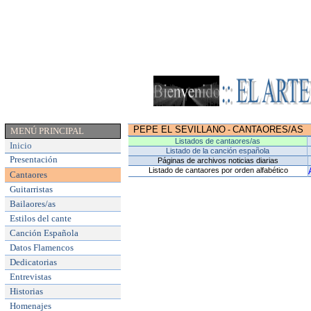
PEPE EL SEVILLANO
CANTAORES/AS
-
MENÚ PRINCIPAL
Listados de cantaores/as
Inicio
Listado de la canción española
Presentación
Páginas de archivos noticias diarias
Listado de cantaores por orden alfabético
Cantaores
Guitarristas
Bailaores/as
Estilos del cante
Canción Española
Datos Flamencos
Dedicatorias
Entrevistas
Historias
Homenajes