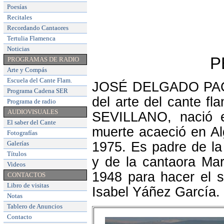
Poesías
Recitales
Recordando Cantaores
Tertulia Flamenca
Noticias
P
PROGRAMAS DE RADIO
Arte y Compás
Escuela del Cante Flam
.
JOSÉ DELGADO PACHÓ
Programa Cadena SER
del arte del cante f
Programa de radio
AUDIOVISUALES
SEVILLANO, nació e
El saber del Cante
muerte acaeció en Alg
Fotografías
Galerías
1975. Es padre de la 
Títulos
y de la cantaora Mar
Videos
1948 para hacer el s
CONTACTOS
Libro de visitas
Isabel Yáñez García.
Notas
Tablero de Anuncios
Contacto