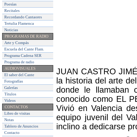
Poesías
Recitales
Recordando Cantaores
Tertulia Flamenca
Noticias
PROGRAMAS DE RADIO
Arte y Compás
Escuela del Cante Flam
.
Programa Cadena SER
Programa de radio
AUDIOVISUALES
JUAN CASTRO JIMÉNE
El saber del Cante
la historia del arte d
Fotografías
Galerías
donde le llamaban
Títulos
conocido como EL PE
Videos
Vivió en Valencia de
CONTACTOS
Libro de visitas
equipo juvenil del Va
Notas
inclino a dedicarse p
Tablero de Anuncios
Contacto