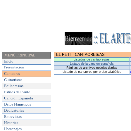
EL PETI
CANTAORES/AS
-
MENÚ PRINCIPAL
Listados de cantaores/as
Inicio
Listado de la canción española
Presentación
Páginas de archivos noticias diarias
Listado de cantaores por orden alfabético
Cantaores
Guitarristas
Bailaores/as
Estilos del cante
Canción Española
Datos Flamencos
Dedicatorias
Entrevistas
Historias
Homenajes