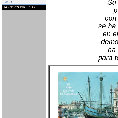
Su 
Links
ACCESOS DIRECTOS
p
con 
se ha 
en e
demos
ha 
para t