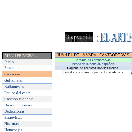
JUAN EL DE LA VARA
CANTAORES/AS
-
MENÚ PRINCIPAL
Listados de cantaores/as
Inicio
Listado de la canción española
Presentación
Páginas de archivos noticias diarias
Listado de cantaores por orden alfabético
Cantaores
Guitarristas
Bailaores/as
Estilos del cante
Canción Española
Datos Flamencos
Dedicatorias
Entrevistas
Historias
Homenajes