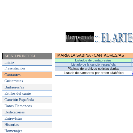
MARÍA LA SABINA
CANTAORES/AS
-
MENÚ PRINCIPAL
Listados de cantaores/as
Inicio
Listado de la canción española
Presentación
Páginas de archivos noticias diarias
Listado de cantaores por orden alfabético
Cantaores
Guitarristas
Bailaores/as
Estilos del cante
Canción Española
Datos Flamencos
Dedicatorias
Entrevistas
Historias
Homenajes