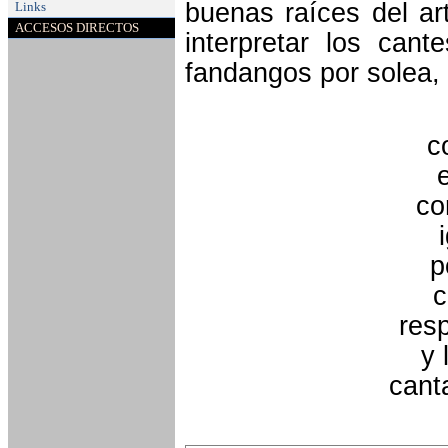
buenas raíces del ar
Links
ACCESOS DIRECTOS
interpretar los can
fandangos por solea,
c
co
p
c
resp
y 
cant