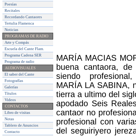
Poesías
Recitales
Recordando Cantaores
Tertulia Flamenca
Noticias
PROGRAMAS DE RADIO
Arte y Compás
Escuela del Cante Flam
.
Programa Cadena SER
MARÍA MACIAS MOREN
Programa de radio
buena cantaora, de 
AUDIOVISUALES
siendo profesional,
El saber del Cante
Fotografías
MARÍA LA SABINA, nac
Galerías
tierra a ultimo del s
Títulos
Videos
apodado Seis Reales,
CONTACTOS
cantaor no profesion
Libro de visitas
Notas
profesional con vari
Tablero de Anuncios
del seguiriyero jere
Contacto