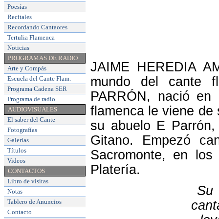
Poesías
Recitales
Recordando Cantaores
Tertulia Flamenca
Noticias
PROGRAMAS DE RADIO
JAIME HEREDIA AMAY
Arte y Compás
mundo del cante f
Escuela del Cante Flam
.
Programa Cadena SER
PARRÓN, nació en G
Programa de radio
flamenca le viene de
AUDIOVISUALES
El saber del Cante
su abuelo E Parrón, 
Fotografías
Gitano. Empezó ca
Galerías
Títulos
Sacromonte, en los
Videos
Platería.
CONTACTOS
Libro de visitas
Su 
Notas
Tablero de Anuncios
cant
Contacto