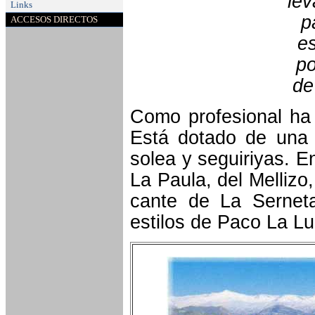
lev
Links
p
ACCESOS DIRECTOS
es
po
de
Como profesional ha
Está dotado de una 
solea y seguiriyas. E
La Paula, del Mellizo
cante de La Serneta
estilos de Paco La Lu