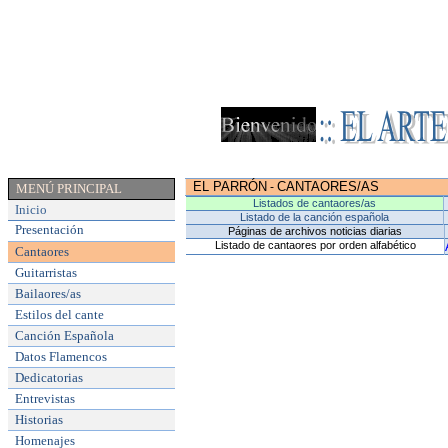
EL PARRÓN
CANTAORES/AS
-
MENÚ PRINCIPAL
Listados de cantaores/as
Inicio
Listado de la canción española
Presentación
Páginas de archivos noticias diarias
Listado de cantaores por orden alfabético
Cantaores
Guitarristas
Bailaores/as
Estilos del cante
Canción Española
Datos Flamencos
Dedicatorias
Entrevistas
Historias
Homenajes