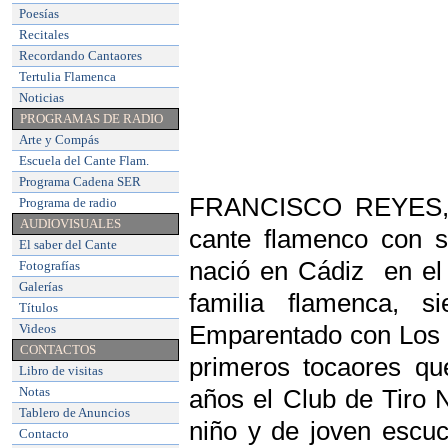
Poesías
Recitales
Recordando Cantaores
Tertulia Flamenca
Noticias
PROGRAMAS DE RADIO
Arte y Compás
Escuela del Cante Flam
.
Programa Cadena SER
FRANCISCO REYES, ca
Programa de radio
AUDIOVISUALES
cante flamenco con 
El saber del Cante
nació en Cádiz en el
Fotografías
Galerías
familia flamenca, s
Títulos
Videos
Emparentado con Los C
CONTACTOS
primeros tocaores qu
Libro de visitas
Notas
años el Club de Tiro N
Tablero de Anuncios
niño y de joven escuc
Contacto