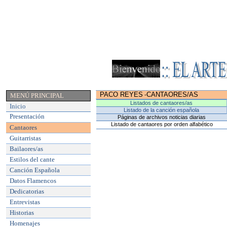
PACO REYES
CANTAORES/AS
-
MENÚ PRINCIPAL
Listados de cantaores/as
Inicio
Listado de la canción española
Presentación
Páginas de archivos noticias diarias
Listado de cantaores por orden alfabético
Cantaores
Guitarristas
Bailaores/as
Estilos del cante
Canción Española
Datos Flamencos
Dedicatorias
Entrevistas
Historias
Homenajes