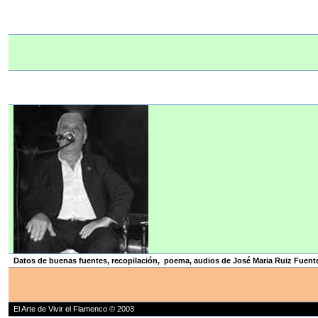
Datos de buenas fuentes, recopilación, poema, audios de José Maria Ruiz Fuent
El Arte de Vivir el Flamenco © 2003