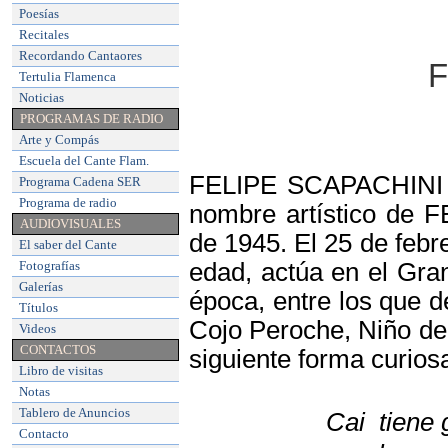
Poesías
Recitales
Recordando Cantaores
F
Tertulia Flamenca
Noticias
PROGRAMAS DE RADIO
Arte y Compás
Escuela del Cante Flam
.
FELIPE SCAPACHINI T
Programa Cadena SER
Programa de radio
nombre artístico de 
AUDIOVISUALES
de 1945. El 25 de febr
El saber del Cante
Fotografías
edad, actúa en el Gran
Galerías
época, entre los que 
Títulos
Cojo Peroche, Niño de 
Videos
CONTACTOS
siguiente forma curiosa
Libro de visitas
Notas
Tablero de Anuncios
Cai tiene 
Contacto