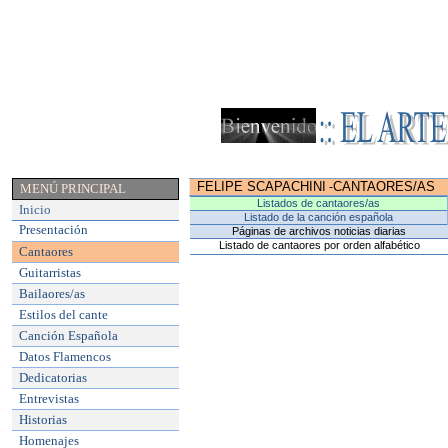
FELIPE SCAPACHINI
CANTAORES/AS
-
MENÚ PRINCIPAL
Listados de cantaores/as
Inicio
Listado de la canción española
Presentación
Páginas de archivos noticias diarias
Listado de cantaores por orden alfabético
Cantaores
Guitarristas
Bailaores/as
Estilos del cante
Canción Española
Datos Flamencos
Dedicatorias
Entrevistas
Historias
Homenajes