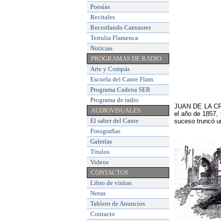
Poesías
Recitales
Recordando Cantaores
Tertulia Flamenca
Noticias
PROGRAMAS DE RADIO
Arte y Compás
Escuela del Cante Flam
.
Programa Cadena SER
Programa de radio
JUAN DE LA CRU
AUDIOVISUALES
el año de 1857, 
El saber del Cante
suceso truncó u
Fotografías
Galerías
Títulos
Videos
CONTACTOS
Libro de visitas
Notas
Tablero de Anuncios
Contacto