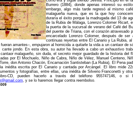
como era y sigue siendo Sevilla. Principió en el 
Burrero (1884), donde apenas interesó su estilo
embargo, algo más tarde regresó al mismo café
malagueña nueva, que es la que hoy conocem
duraría el éxito porque la madrugada del 13 de ag
de la Rubia de Málaga, Lorenzo Colomer Ricart, e
la puerta de la sucursal de verano del Café del Bu
del puente de Triana, con el corazón atravesado p
encarcelado Lorenzo Colomer, después de ser a
continuas reyertas entre El Canario y La Rubia, al
fueran amantes–, empujaron al homicida a quitarle la vida a un cantaor de s
 cante jondo. En esta obra, su autor ha llevado a cabo un exhaustivo trabaj
 cantaor malagueño, sin duda, el secreto mejor guardado de la historia de
tadas por El Mochuelo, Niño de Cabra, Niño de Vélez, Manuel Centeno, Niño
Torre, don Antonio Chacón, Encarnación Santisteban (La Rubia), El Pena pad
 inédita escrita por El Canario y cantada por Arcángel. El libro mide 2
mentos y fotografías, entre ellas, una inédita de Silverio Franconetti y otr
 libro-CD, pueden hacerlo a través del teléfono 955747146, o si l
or@gmail.com
, y se lo haremos llegar contra reembolso.
2009