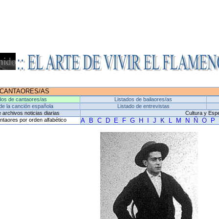
CANTAORES/AS
dos de cantaores/as
Listados de bailaores/as
de la canción española
Listado de entrevistas
 archivos noticias diarias
Cultura y Esp
ntaores por orden alfabético
A
B
C
D
E
F
G
H
I
J
K
L
M
N
Ñ
O
P