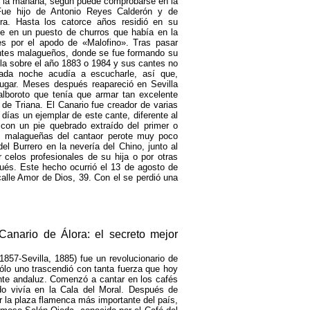
 de la mañana, según puede comprobarse en la
. Fue hijo de Antonio Reyes Calderón y de
a. Hasta los catorce años residió en su
oce en un puesto de churros que había en la
es por el apodo de «Malofino». Tras pasar
antes malagueños, donde se fue formando su
lla sobre el año 1883 o 1984 y sus cantes no
cada noche acudía a escucharle, así que,
lugar. Meses después reapareció en Sevilla
alboroto que tenía que armar tan excelente
 de Triana. El Canario fue creador de varias
días un ejemplar de este cante, diferente al
 con un pie quebrado extraído del primer o
ras malagueñas del cantaor perote muy poco
el Burrero en la nevería del Chino, junto al
 celos profesionales de su hija o por otras
ués. Este hecho ocurrió el 13 de agosto de
calle Amor de Dios, 39. Con el se perdió una
 Canario de Álora: el secreto mejor
857-Sevilla, 1885) fue un revolucionario de
ólo uno trascendió con tanta fuerza que hoy
cante andaluz. Comenzó a cantar en los cafés
 vivía en la Cala del Moral. Después de
r la plaza flamenca más importante del país,