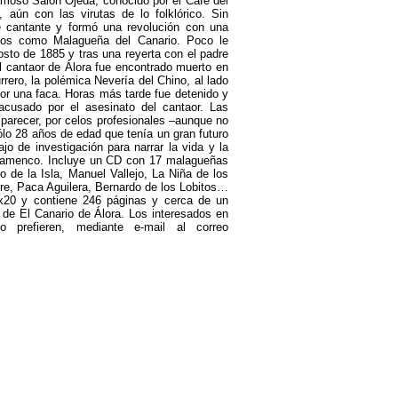
famoso Salón Ojeda, conocido por el Café del
, aún con las virutas de lo folklórico. Sin
 cantante y formó una revolución con una
os como Malagueña del Canario. Poco le
osto de 1885 y tras una reyerta con el padre
l cantaor de Álora fue encontrado muerto en
rrero, la polémica Nevería del Chino, al lado
or una faca. Horas más tarde fue detenido y
cusado por el asesinato del cantaor. Las
 parecer, por celos profesionales –aunque no
ólo 28 años de edad que tenía un gran futuro
o de investigación para narrar la vida y la
l flamenco. Incluye un CD con 17 malagueñas
 de la Isla, Manuel Vallejo, La Niña de los
re, Paca Aguilera, Bernardo de los Lobitos…
2x20 y contiene 246 páginas y cerca de un
a de El Canario de Álora. Los interesados en
o prefieren, mediante e-mail al correo