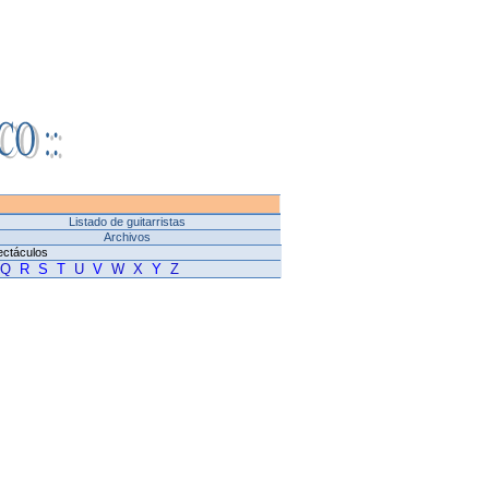
Listado de guitarristas
Archivos
ectáculos
Q
R
S
T
U
V
W
X
Y
Z