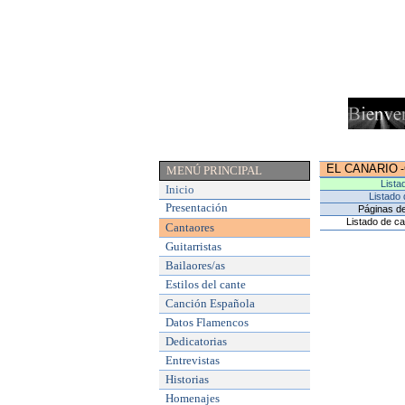
EL CANARIO
-
MENÚ PRINCIPAL
Lista
Inicio
Listado 
Presentación
Páginas de
Listado de ca
Cantaores
Guitarristas
Bailaores/as
Estilos del cante
Canción Española
Datos Flamencos
Dedicatorias
Entrevistas
Historias
Homenajes