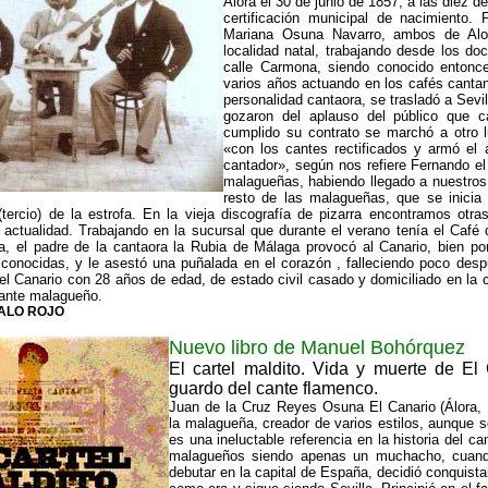
Álora el 30 de junio de 1857, a las diez
certificación municipal de nacimiento
Mariana Osuna Navarro, ambos de Alor
localidad natal, trabajando desde los d
calle Carmona, siendo conocido entonc
varios años actuando en los cafés cant
personalidad cantaora, se trasladó a Sevi
gozaron del aplauso del público que 
cumplido su contrato se marchó a otro 
«con los cantes rectificados y armó el 
cantador», según nos refiere Fernando el
malagueñas, habiendo llegado a nuestros 
resto de las malagueñas, que se inicia
tercio) de la estrofa. En la vieja discografía de pizarra encontramos ot
actualidad. Trabajando en la sucursal que durante el verano tenía el Café d
a, el padre de la cantaora la Rubia de Málaga provocó al Canario, bien por
conocidas, y le asestó una puñalada en el corazón , falleciendo poco desp
el Canario con 28 años de edad, de estado civil casado y domiciliado en la 
cante malagueño.
ZALO ROJO
Nuevo libro de Manuel Bohórquez
El cartel maldito. Vida y muerte de El
guardo del cante flamenco.
Juan de la Cruz Reyes Osuna El Canario (Álora, 1
la malagueña, creador de varios estilos, aunque s
es una ineluctable referencia en la historia del 
malagueños siendo apenas un muchacho, cuando
debutar en la capital de España, decidió conquista