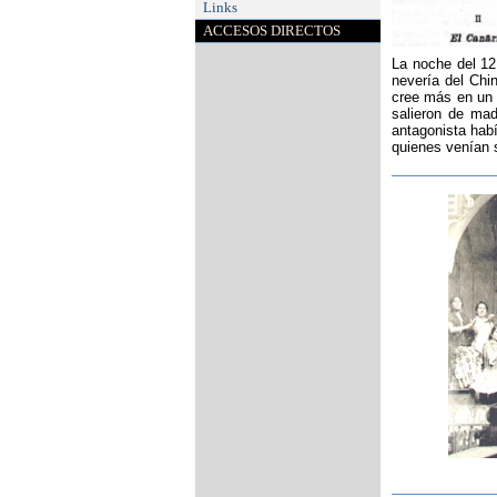
Links
ACCESOS DIRECTOS
La noche del 12 
nevería del Chi
cree más en un p
salieron de mad
antagonista habí
quienes venían 