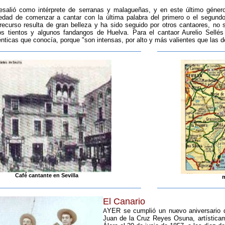
esalió como intérprete de serranas y malagueñas, y en este último géner
vedad de comenzar a cantar con la última palabra del primero o el segundo 
 recurso resulta de gran belleza y ha sido seguido por otros cantaores, no
os tientos y algunos fandangos de Huelva. Para el cantaor Aurelio Sellé
nticas que conocía, porque "son intensas, por alto y más valientes que las 
Café cantante en Sevilla
m
El Canario
YER se cumplió un nuevo aniversario d
A
Juan de la Cruz Reyes Osuna, artística