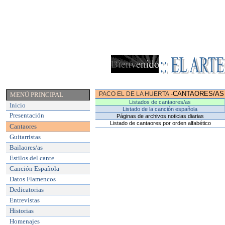
CANTAORES/AS
PACO EL DE LA HUERTA
-
MENÚ PRINCIPAL
Listados de cantaores/as
Inicio
Listado de la canción española
Presentación
Páginas de archivos noticias diarias
Listado de cantaores por orden alfabético
Cantaores
Guitarristas
Bailaores/as
Estilos del cante
Canción Española
Datos Flamencos
Dedicatorias
Entrevistas
Historias
Homenajes