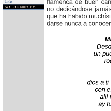
flamenca de buen cant
Links
ACCESOS DIRECTOS
no dedicándose jamás 
que ha habido muchísi
darse nunca a conocer
M
Desd
un pu
ro
dios a t
con e
allí
ay t