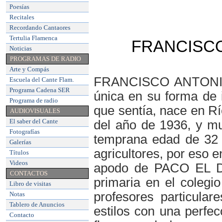
Poesías
Recitales
Recordando Cantaores
Tertulia Flamenca
FRANCISCO
Noticias
PROGRAMAS DE RADIO
Arte y Compás
FRANCISCO ANTONIO 
Escuela del Cante Flam
.
Programa Cadena SER
única en su forma de i
Programa de radio
que sentía, nace en Rí
AUDIOVISUALES
El saber del Cante
del año de 1936, y mu
Fotografías
temprana edad de 32 
Galerías
agricultores, por eso 
Títulos
Videos
apodo de PACO EL D
CONTACTOS
primaria en el colegio
Libro de visitas
profesores particula
Notas
Tablero de Anuncios
estilos con una perfec
Contacto