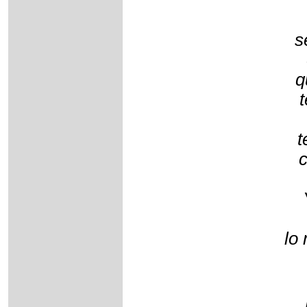
s
q
t
c
lo