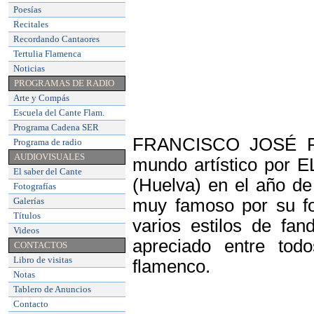
Poesías
Recitales
Recordando Cantaores
Tertulia Flamenca
Noticias
PROGRAMAS DE RADIO
Arte y Compás
Escuela del Cante Flam
.
Programa Cadena SER
FRANCISCO JOSÉ RO
Programa de radio
AUDIOVISUALES
mundo artístico por 
El saber del Cante
(Huelva) en el año de
Fotografías
Galerías
muy famoso por su for
Títulos
varios estilos de fa
Videos
apreciado entre tod
CONTACTOS
Libro de visitas
flamenco.
Notas
Tablero de Anuncios
Contacto