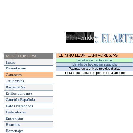
EL NIÑO LEÓN
CANTAORES/AS
-
MENÚ PRINCIPAL
Listados de cantaores/as
Inicio
Listado de la canción española
Presentación
Páginas de archivos noticias diarias
Listado de cantaores por orden alfabético
Cantaores
Guitarristas
Bailaores/as
Estilos del cante
Canción Española
Datos Flamencos
Dedicatorias
Entrevistas
Historias
Homenajes