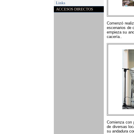
Links
ACCESOS DIRECTOS
Comenzó realiz
escenarios de d
empieza su anda
cacería..
Comienza con p
de diversas loc
su andadura con