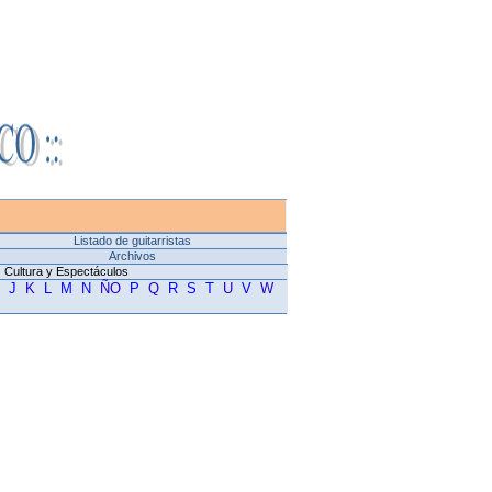
Listado de guitarristas
Archivos
Cultura y Espectáculos
I
J
K
L
M
N
Ñ
O
P
Q
R
S
T
U
V
W