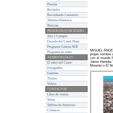
Poesías
Recitales
Recordando Cantaores
Tertulia Flamenca
Noticias
PROGRAMAS DE RADIO
Arte y Compás
Escuela del Cante Flam
.
Programa Cadena SER
MIGUEL ÁNGEL T
Programa de radio
propio nombre 
AUDIOVISUALES
con el mundo f
Jaime Heredia '
El saber del Cante
Morente o El N
Fotografías
Galerías
Títulos
Videos
CONTACTOS
Libro de visitas
Notas
Tablero de Anuncios
Contacto