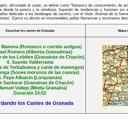
jero, aficionado al cante, se define como "flamenco de conocimiento, de ac
te desde la pureza y la ortodoxia, huyendo de tendencias y fusiones sin 
ellos dedicado a los fandangos de cacería, con el título ‘Aromas de la Sierra
ristes’. Ejerce su afición en innumerables peñas flamencas y escenarios de
Escuchar los cantes de
Granada
Mapa d
o Mairena (Romance o corrido antiguo)
fael Romero (Alborea Granadinas)
o de los Lobitos (Granainas de Chacón)
4. Juanito Valderrama
 de Yerbabuena y cante de marengos)
unga (Sones morunos de las cuevas)
6. Pepe Albaicin (Lorquianas)
e Sanlucar (Granainas de Chacón)
Manuel Vallejo (Media Granaina)
Duración 24:02
dando los Cantes de Granada