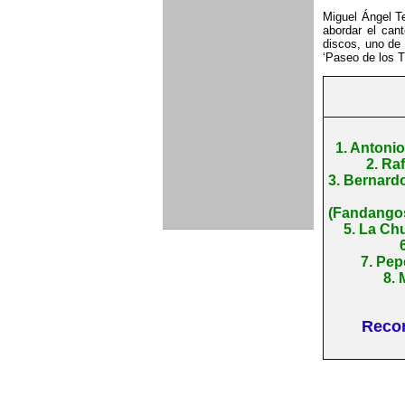
Miguel Ángel Te
abordar el can
discos, uno de 
‘Paseo de los T
1. Antoni
2. Ra
3. Bernard
(Fandangos
5. La Ch
7. Pep
8. 
Recor