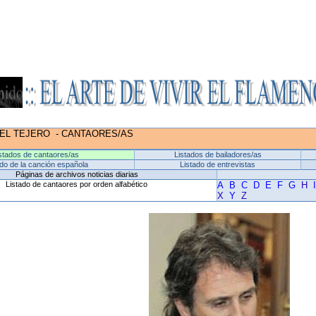
GEL TEJERO
-
CANTAORES/AS
stados de cantaores/as
Listados de bailadores/as
ado de la canción española
Listado de entrevistas
Páginas de archivos noticias diarias
Listado de cantaores por orden alfabético
A
B
C
D
E
F
G
H
X
Y
Z