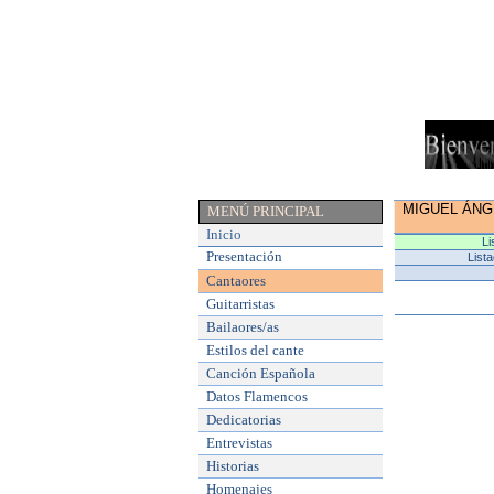
MIGUEL ÁN
MENÚ PRINCIPAL
Inicio
Li
Presentación
List
Cantaores
Guitarristas
Bailaores/as
Estilos del cante
Canción Española
Datos Flamencos
Dedicatorias
Entrevistas
Historias
Homenajes