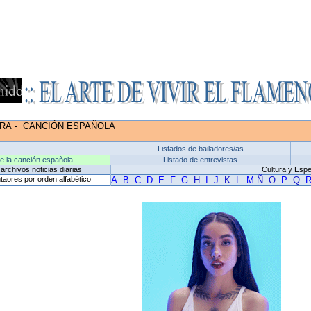
RRA
-
CANCIÓN ESPAÑOLA
Listados de bailadores/as
de la canción española
Listado de entrevistas
archivos noticias diarias
Cultura y Esp
taores por orden alfabético
A
B
C
D
E
F
G
H
I
J
K
L
M
Ñ
O
P
Q