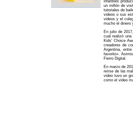
infantiles produ
un millón de vis
tutoriales de bai
videos o sus est
videos y el col
mucho el dinero 
En julio de 2017
cual realizó una
Kids' Choice Awa
creadores de co
Argentina, entr
favorito». Asimi
Fierro Digital.
En marzo de 2019
reírse de las ma
video tuvo un gr
como el video má