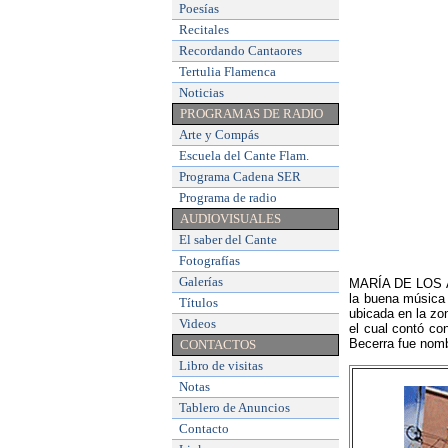
Poesías
Recitales
Recordando Cantaores
Tertulia Flamenca
Noticias
PROGRAMAS DE RADIO
Arte y Compás
Escuela del Cante Flam
.
Programa Cadena SER
Programa de radio
AUDIOVISUALES
El saber del Cante
Fotografías
Galerías
MARÍA DE LOS ÁN
la buena música
Títulos
ubicada en la zo
Videos
el cual contó co
Becerra fue nomb
CONTACTOS
Libro de visitas
Notas
Tablero de Anuncios
Contacto