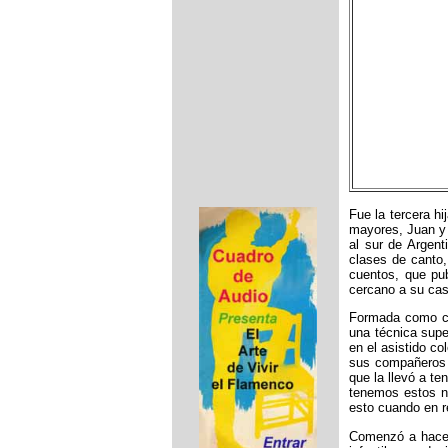
Fue la tercera h
mayores, Juan y 
al sur de Argent
clases de canto,
cuentos, que pub
cercano a su ca
Formada como ca
una técnica super
en el asistido co
sus compañeros h
que la llevó a te
tenemos estos n
esto cuando en r
Comenzó a hacers