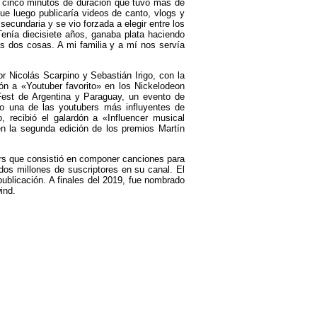
e cinco minutos de duración que tuvo más de
ue luego publicaría videos de canto, vlogs y
ecundaria y se vio forzada a elegir entre los
enía diecisiete años, ganaba plata haciendo
 dos cosas. A mi familia y a mí nos servía
or Nicolás Scarpino y Sebastián Irigo, con la
ión a «Youtuber favorito» en los Nickelodeon
 Fest de Argentina y Paraguay, un evento de
mo una de las youtubers más influyentes de
 recibió el galardón a «Influencer musical
en la segunda edición de los premios Martín
ers que consistió en componer canciones para
 dos millones de suscriptores en su canal. El
publicación. A finales del 2019, fue nombrado
ind.