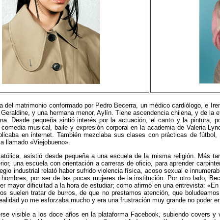
ija del matrimonio conformado por Pedro Becerra, un médico cardiólogo, e Ire
Geraldine, y una hermana menor, Aylín. Tiene ascendencia chilena, y de la e
ina. Desde pequeña sintió interés por la actuación, el canto y la pintura,
 comedia musical, baile y expresión corporal en la academia de Valeria Lyn
licaba en internet. También mezclaba sus clases con prácticas de fútbol,
sa llamado «Viejobueno».
tólica, asistió desde pequeña a una escuela de la misma religión. Más ta
ior, una escuela con orientación a carreras de oficio, para aprender carpinte
legio industrial relató haber sufrido violencia física, acoso sexual e innumera
ombres, por ser de las pocas mujeres de la institución. Por otro lado, Bec
ner mayor dificultad a la hora de estudiar; como afirmó en una entrevista: «E
os suelen tratar de burros, de que no prestamos atención, que boludeamos
ealidad yo me esforzaba mucho y era una frustración muy grande no poder e
e visible a los doce años en la plataforma Facebook, subiendo covers y vi