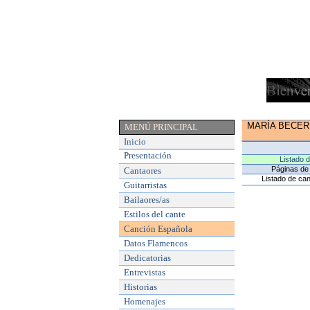
MARÍA BECE
MENÚ PRINCIPAL
Inicio
Presentación
Listado 
Páginas de 
Cantaores
Listado de can
Guitarristas
Bailaores/as
Estilos del cante
Canción Española
Datos Flamencos
Dedicatorias
Entrevistas
Historias
Homenajes