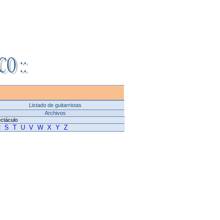
Listado de guitarristas
Archivos
ectáculo
R
S
T
U
V
W
X
Y
Z