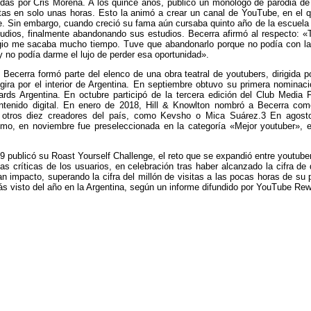
cidas por Cris Morena. A los quince años, publicó un monólogo de parodia d
itas en solo unas horas. Esto la animó a crear un canal de YouTube, en el q
le. Sin embargo, cuando creció su fama aún cursaba quinto año de la escuela s
udios, finalmente abandonando sus estudios. Becerra afirmó al respecto: «T
egio me sacaba mucho tiempo. Tuve que abandonarlo porque no podía con las
y no podía darme el lujo de perder esa oportunidad».
, Becerra formó parte del elenco de una obra teatral de youtubers, dirigida p
 gira por el interior de Argentina. En septiembre obtuvo su primera nominac
rds Argentina. En octubre participó de la tercera edición del Club Media
ntenido digital. En enero de 2018, Hill & Knowlton nombró a Becerra co
e otros diez creadores del país, como Kevsho o Mica Suárez.3 En agosto,
smo, en noviembre fue preseleccionada en la categoría «Mejor youtuber», 
 publicó su Roast Yourself Challenge, el reto que se expandió entre youtub
las críticas de los usuarios, en celebración tras haber alcanzado la cifra de
an impacto, superando la cifra del millón de visitas a las pocas horas de su 
s visto del año en la Argentina, según un informe difundido por YouTube Rew