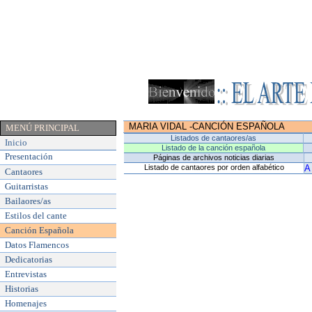
MARIA VIDAL
-
CANCIÓN ESPAÑOLA
MENÚ PRINCIPAL
Listados de cantaores/as
Inicio
Listado de la canción española
Presentación
Páginas de archivos noticias diarias
Listado de cantaores por orden alfabético
A
Cantaores
Guitarristas
Bailaores/as
Estilos del cante
Canción Española
Datos Flamencos
Dedicatorias
Entrevistas
Historias
Homenajes