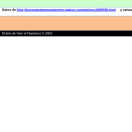
Datos de
http://programatemperamento.galeon.com/amigos1669336.html
y varias
El Arte de Vivir el Flamenco © 2003