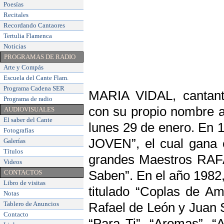
Poesías
Recitales
Recordando Cantaores
Tertulia Flamenca
Noticias
PROGRAMAS DE RADIO
Arte y Compás
Escuela del Cante Flam
.
Programa Cadena SER
MARIA VIDAL, cantante
Programa de radio
con su propio nombre a
AUDIOVISUALES
El saber del Cante
lunes 29 de enero. En 
Fotografías
JOVEN”, el cual gana 
Galerías
Títulos
grandes Maestros RA
Videos
CONTACTOS
Saben”. En el año 1982,
Libro de visitas
titulado “Coplas de A
Notas
Tablero de Anuncios
Rafael de León y Juan S
Contacto
“Para Ti”, “Aromas”, 