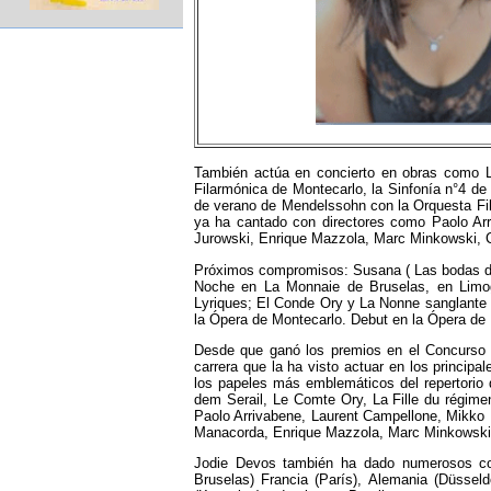
También actúa en concierto en obras como L'
Filarmónica de Montecarlo, la Sinfonía n°4 d
de verano de Mendelssohn con la Orquesta Fila
ya ha cantado con directores como Paolo Arr
Jurowski, Enrique Mazzola, Marc Minkowski, 
Próximos compromisos: Susana ( Las bodas de 
Noche en La Monnaie de Bruselas, en Limog
Lyriques; El Conde Ory y La Nonne sanglante
la Ópera de Montecarlo. Debut en la Ópera de 
Desde que ganó los premios en el Concurso R
carrera que la ha visto actuar en los principa
los papeles más emblemáticos del repertorio 
dem Serail, Le Comte Ory, La Fille du régimen
Paolo Arrivabene, Laurent Campellone, Mikko F
Manacorda, Enrique Mazzola, Marc Minkowski,
Jodie Devos también ha dado numerosos con
Bruselas) Francia (París), Alemania (Düsseld