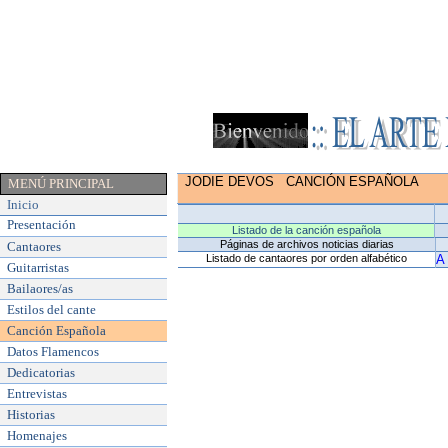
JODIE DEVOS
CANCIÓN ESPAÑOLA
MENÚ PRINCIPAL
Inicio
Presentación
Listado de la canción española
Páginas de archivos noticias diarias
Cantaores
Listado de cantaores por orden alfabético
A
Guitarristas
Bailaores/as
Estilos del cante
Canción Española
Datos Flamencos
Dedicatorias
Entrevistas
Historias
Homenajes