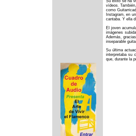
Su éxito se ha v
vídeos. También,
como Guitarricad
Instagram, en un
cantaba. Y ella d
El joven acumul
imágenes subida
Además, gracias 
inseparable guita
Su última actuac
interpretaba su
que, durante la 