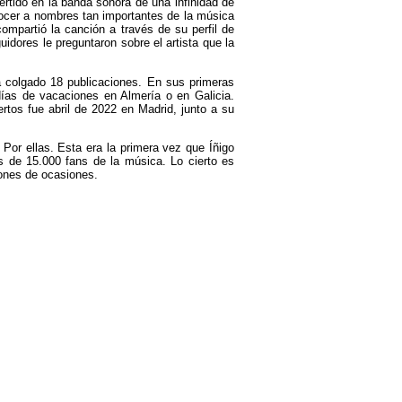
rtido en la banda sonora de una infinidad de
nocer a nombres tan importantes de la música
mpartió la canción a través de su perfil de
ores le preguntaron sobre el artista que la
 colgado 18 publicaciones. En sus primeras
ías de vacaciones en Almería o en Galicia.
tos fue abril de 2022 en Madrid, junto a su
Por ellas. Esta era la primera vez que Íñigo
 de 15.000 fans de la música. Lo cierto es
lones de ocasiones.