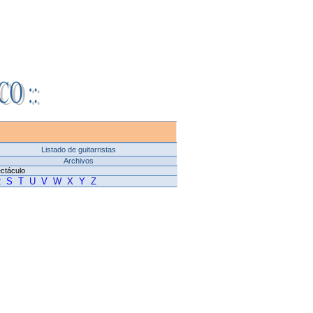
Listado de guitarristas
Archivos
ectáculo
R
S
T
U
V
W
X
Y
Z