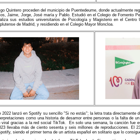
igo Quintero proceden del municipio de Puentedeume, donde actualmente rege
os, Jaime, Jorge, José maría y Pablo. Estudió en el Colegio de Fomento Peñ
liza sus estudios universitarios de Psicología y Magisterio en el Centro U
lutense de Madrid, y residiendo en el Colegio Mayor Moncloa.
2022 lanzó en Spotify su sencillo "Si no estás"; la letra trata directamente 
terpretaciones como una historia de desamor entre personas o la falta de u
 viral gracias a la red social TikTok. En solo una semana, la canción fue 
023 llevaba más de ciento sesenta y seis millones de reproducciones. El 
otify, siendo el primer tema de un artista español en solitario que lo consigu