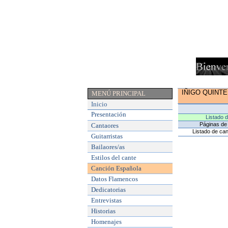
IÑIGO QUINT
MENÚ PRINCIPAL
Inicio
Presentación
Listado 
Páginas de 
Cantaores
Listado de can
Guitarristas
Bailaores/as
Estilos del cante
Canción Española
Datos Flamencos
Dedicatorias
Entrevistas
Historias
Homenajes