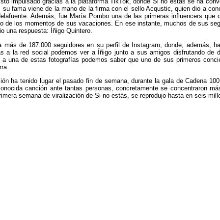
isto impulsado gracias a la plataforma TikTok, donde Si no estás se ha conve
 su fama viene de la mano de la firma con el sello Acqustic, quien dio a co
elafuente. Además, fue María Pombo una de las primeras influencers que co
o de los momentos de sus vacaciones. En ese instante, muchos de sus seguid
io una respuesta: Íñigo Quintero.
a más de 187.000 seguidores en su perfil de Instagram, donde, además, ha
s a la red social podemos ver a Íñigo junto a sus amigos disfrutando de d
a una de estas fotografías podemos saber que uno de sus primeros concier
rra.
ión ha tenido lugar el pasado fin de semana, durante la gala de Cadena 100 
 conocida canción ante tantas personas, concretamente se concentraron más
primera semana de viralización de Si no estás, se reprodujo hasta en seis mil