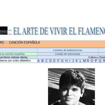
ERO
-
CANCIÓN ESPAÑOLA
Listados de bailadores/as
de la canción española
Listado de entrevistas
archivos noticias diarias
Cultura y Esp
taores por orden alfabético
A
B
C
D
E
F
G
H
I
J
K
L
M
Ñ
O
P
Q