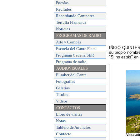
Poesías
Recitales
Recordando Cantaores
Tertulia Flamenca
Noticias
PROGRAMAS DE RADIO
Arte y Compás
IÑIGO QUINTERO 
Escuela del Cante Flam
.
su propio nombre
Programa Cadena SER
"Si no estás" en
Programa de radio
AUDIOVISUALES
El saber del Cante
Fotografías
Galerías
Títulos
Videos
CONTACTOS
Libro de visitas
Notas
Tablero de Anuncios
Contacto
Vista aé