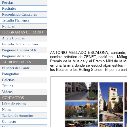
Poesías
Recitales
Recordando Cantaores
Tertulia Flamenca
Noticias
PROGRAMAS DE RADIO
Arte y Compás
Escuela del Cante Flam
.
Programa Cadena SER
ANTONIO MELLADO ESCALONA, cantante, acto
Programa de radio
nombre artístico de ZENET, nació en Málaga,
Premio de la Música y el Premio MIN de la Mús
AUDIOVISUALES
en una familia donde se escuchaban estilos m
El saber del Cante
los Beatles o los Rolling Stones.​ Él por su pa
Fotografías
Galerías
Títulos
Videos
CONTACTOS
Libro de visitas
Notas
Tablero de Anuncios
Contacto