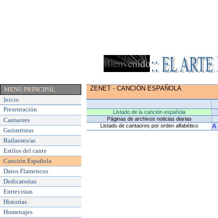
ZENET
-
CANCIÓN ESPAÑOLA
MENÚ PRINCIPAL
Inicio
Presentación
Listado de la canción española
Páginas de archivos noticias diarias
Cantaores
Listado de cantaores por orden alfabético
A
Guitarristas
Bailaores/as
Estilos del cante
Canción Española
Datos Flamencos
Dedicatorias
Entrevistas
Historias
Homenajes