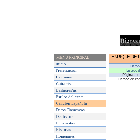
ENRIQUE DE 
MENÚ PRINCIPAL
Inicio
Listad
Presentación
Listado 
Páginas de 
Cantaores
Listado de can
Guitarristas
Bailaores/as
Estilos del cante
Canción Española
Datos Flamencos
Dedicatorias
Entrevistas
Historias
Homenajes