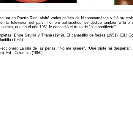
actuar en Puerto Rico, visitó varios países de Hispanoamérica y fijó su re
en la televisión del país. Hombre polifacético, se dedicó también a la p
ueblo, que en el año 1951 le concedió el título de "hijo predilecto".
letas: Entre Sevilla y Triana (1949), El canastillo de fresas (1951). Ed.: 
ontilla (1954).
ecciones: La isla de las perlas: "No me quiere", "Qué triste mi despertar"
ón). Ed.: Columbia (1950).