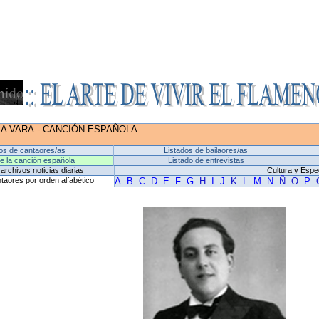
LA VARA
-
CANCIÓN ESPAÑOLA
os de cantaores/as
Listados de bailaores/as
de la canción española
Listado de entrevistas
archivos noticias diarias
Cultura y Espe
taores por orden alfabético
A
B
C
D
E
F
G
H
I
J
K
L
M
N
Ñ
O
P