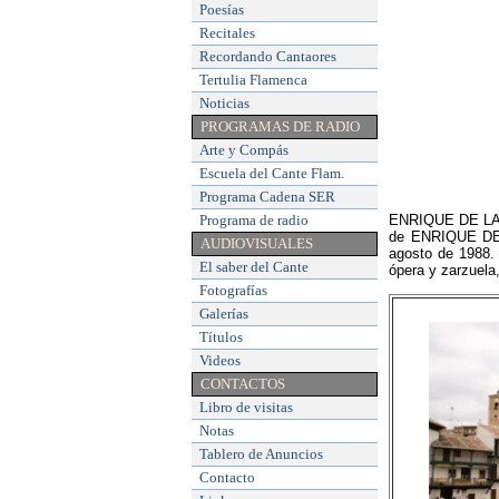
Poesías
Recitales
Recordando Cantaores
Tertulia Flamenca
Noticias
PROGRAMAS DE RADIO
Arte y Compás
Escuela del Cante Flam
.
Programa Cadena SER
Programa de radio
ENRIQUE DE LA VA
de ENRIQUE DE L
AUDIOVISUALES
agosto de 1988.
El saber del Cante
ópera y zarzuela
Fotografías
Galerías
Títulos
Videos
CONTACTOS
Libro de visitas
Notas
Tablero de Anuncios
Contacto