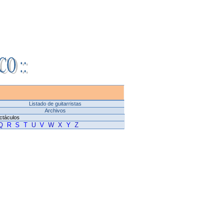
Listado de guitarristas
Archivos
ctáculos
Q
R
S
T
U
V
W
X
Y
Z