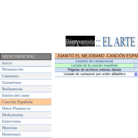
JUANITO EL MEJORANO
-
CANCIÓN ESPA
MENÚ PRINCIPAL
Listados de cantaores/as
Inicio
Listado de la canción española
Presentación
Páginas de archivos noticias diarias
Listado de cantaores por orden alfabético
A
Cantaores
Guitarristas
Bailaores/as
Estilos del cante
Canción Española
Datos Flamencos
Dedicatorias
Entrevistas
Historias
Homenajes