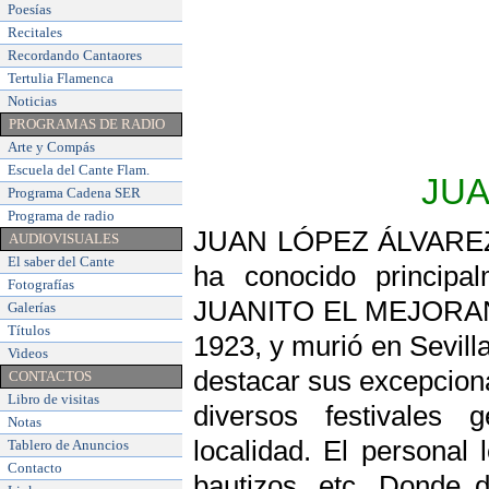
Poesías
Recitales
Recordando Cantaores
Tertulia Flamenca
Noticias
PROGRAMAS DE RADIO
Arte y Compás
Escuela del Cante Flam
.
JUA
Programa Cadena SER
Programa de radio
JUAN LÓPEZ ÁLVAREZ, c
AUDIOVISUALES
El saber del Cante
ha conocido principa
Fotografías
JUANITO EL MEJORANO,
Galerías
Títulos
1923, y murió en Sevill
Videos
destacar sus excepciona
CONTACTOS
Libro de visitas
diversos festivales 
Notas
localidad. El personal 
Tablero de Anuncios
Contacto
bautizos, etc. Donde 