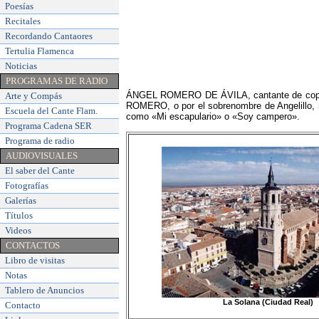
Poesías
Recitales
Recordando Cantaores
Tertulia Flamenca
Noticias
PROGRAMAS DE RADIO
ÁNGEL ROMERO DE ÁVILA, cantante de coplas,
Arte y Compás
ROMERO, o por el sobrenombre de Angelillo, n
Escuela del Cante Flam
.
como «Mi escapulario» o «Soy campero».
Programa Cadena SER
Programa de radio
AUDIOVISUALES
El saber del Cante
Fotografías
Galerías
Títulos
Videos
CONTACTOS
Libro de visitas
Notas
Tablero de Anuncios
La Solana (Ciudad Real)
Contacto