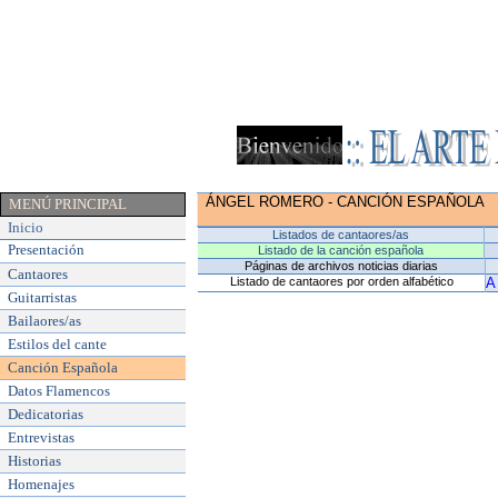
ÁNGEL ROMERO
-
CANCIÓN ESPAÑOLA
MENÚ PRINCIPAL
Inicio
Listados de cantaores/as
Presentación
Listado de la canción española
Páginas de archivos noticias diarias
Cantaores
Listado de cantaores por orden alfabético
A
Guitarristas
Bailaores/as
Estilos del cante
Canción Española
Datos Flamencos
Dedicatorias
Entrevistas
Historias
Homenajes