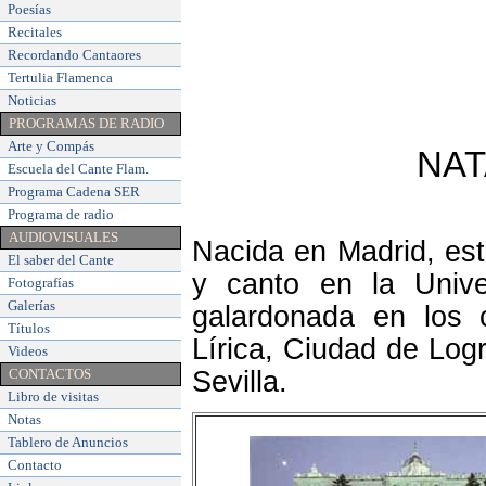
Poesías
Recitales
Recordando Cantaores
Tertulia Flamenca
Noticias
PROGRAMAS DE RADIO
Arte y Compás
NAT
Escuela del Cante Flam
.
Programa Cadena SER
Programa de radio
AUDIOVISUALES
Nacida en Madrid, est
El saber del Cante
y canto en la Unive
Fotografías
Galerías
galardonada en los 
Títulos
Lírica, Ciudad de Lo
Videos
CONTACTOS
Sevilla.
Libro de visitas
Notas
Tablero de Anuncios
Contacto