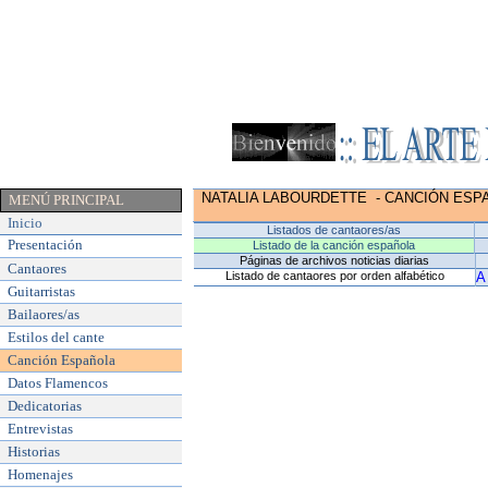
NATALIA LABOURDETTE
-
CANCIÓN ESP
MENÚ PRINCIPAL
Inicio
Listados de cantaores/as
Presentación
Listado de la canción española
Páginas de archivos noticias diarias
Cantaores
Listado de cantaores por orden alfabético
A
Guitarristas
Bailaores/as
Estilos del cante
Canción Española
Datos Flamencos
Dedicatorias
Entrevistas
Historias
Homenajes