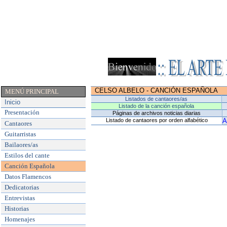
CELSO ALBELO
-
CANCIÓN ESPAÑOLA
MENÚ PRINCIPAL
Listados de cantaores/as
Inicio
Listado de la canción española
Presentación
Páginas de archivos noticias diarias
Listado de cantaores por orden alfabético
Cantaores
Guitarristas
Bailaores/as
Estilos del cante
Canción Española
Datos Flamencos
Dedicatorias
Entrevistas
Historias
Homenajes