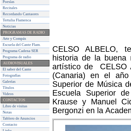
Poesías
Recitales
Recordando Cantaores
Tertulia Flamenca
Noticias
PROGRAMAS DE RADIO
Arte y Compás
Escuela del Cante Flam
.
CELSO ALBELO, ten
Programa Cadena SER
historia de la buena
Programa de radio
AUDIOVISUALES
artístico de CELSO 
El saber del Cante
(Canaria) en el año
Fotografías
Galerías
Superior de Música d
Títulos
Escuela Superior d
Videos
Krause y Manuel Cid
CONTACTOS
Libro de visitas
Bergonzi en la Acade
Notas
Tablero de Anuncios
Contacto
Links