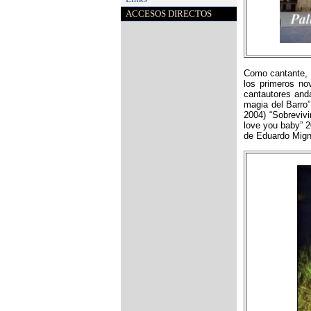
ACCESOS DIRECTOS
Como cantante, d
los primeros no
cantautores anda
magia del Barro”
2004) “Sobrevivi
love you baby” 2
de Eduardo Migno