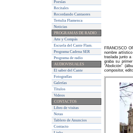
Poesías
Recitales
Recordando Cantaores
Tertulia Flamenca
Noticias
PROGRAMAS DE RADIO
Arte y Compás
Escuela del Cante Flam
.
FRANCISCO ORTE
Programa Cadena SER
nombre artístic
traslada junto a
Programa de radio
graba su primer
AUDIOVISUALES
“Abolición” (ál
El saber del Cante
compositor, edit
Fotografías
Galerías
Títulos
Videos
CONTACTOS
Libro de visitas
Notas
Tablero de Anuncios
Contacto
Links