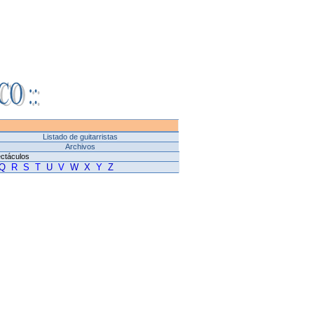
Listado de guitarristas
Archivos
ectáculos
Q
R
S
T
U
V
W
X
Y
Z