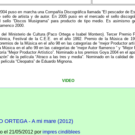
 2004 puso en marcha una Compañía Discográfica llamada “El pescador de Estr
e sello de artista y de autor. En 2005 puso en el mercado el sello discográ
l sello “Discos Musigrama” para producto de tipo medio. Es asimismo g
lamenco 2000.
 del Ministerio de Cultura (Paco Ortega e Isabel Montero). Tercer Premio F
ónica, Festival de la C.E.E. en el año 1992. Premio de la Música de 199
remios de la Música en el año 98 en las categorías de “mejor Productor artí
a Música en el año 99 en las categorías de “mejor Autor flamenco “ y “Mejor 
oría “Mejor Productor Artístico”. Nominado a los premios Goya 2004 en el apar
azón” de la película “Atraco a las tres y media”. Nominado en la calidad d
a película “Cleopatra” de Eduardo Mignona.
VIDEO
 ORTEGA - A mi mare (2012)
o el
21/05/2012
por
impres cindiblees