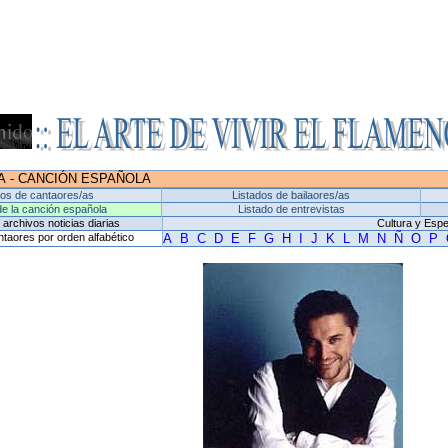
A
-
CANCIÓN ESPAÑOLA
dos de cantaores/as
Listados de bailaores/as
de la canción española
Listado de entrevistas
archivos noticias diarias
Cultura y Esp
ntaores por orden alfabético
A
B
C
D
E
F
G
H
I
J
K
L
M
N
Ñ
O
P