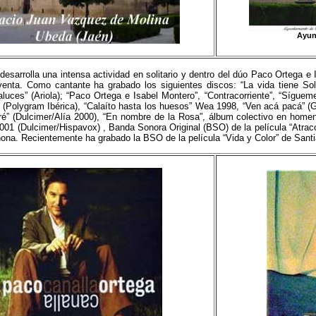
Ayun
esarrolla una intensa actividad en solitario y dentro del dúo Paco Ortega e
venta. Como cantante ha grabado los siguientes discos: “La vida tiene Solu
luces” (Ariola); “Paco Ortega e Isabel Montero”, “Contracorriente”, “Síguem
 (Polygram Ibérica), “Calaíto hasta los huesos” Wea 1998, “Ven acá pacá” 
ré” (Dulcimer/Alía 2000), “En nombre de la Rosa”, álbum colectivo en homen
001 (Dulcimer/Hispavox) , Banda Sonora Original (BSO) de la película “Atrac
na. Recientemente ha grabado la BSO de la película “Vida y Color” de Sant