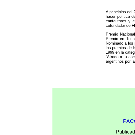
A principios del
hacer política d
cantautores y e
cofundador de F
Premio Nacional
Premio en Tesal
Nominado a los p
los premios de l
1999 en la categ
“Atraco a tu cor
argentinos por l
PACO
Publicad