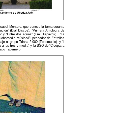
tamiento de Ubeda (Jaén)
 Isabel Montero, que conoce la fama durante
ción” (Dial Discos), “Primera Antología de
e” y “Entre dos aguas” (Emi/Hispavox) ; “La
(Globomedia Música/El pescador de Estrellas
aje al grupo Triana 2.000 (Fonomusic), y “I
o a las tres y media” y la BSO de “Cleopatra
iago Tabernero.