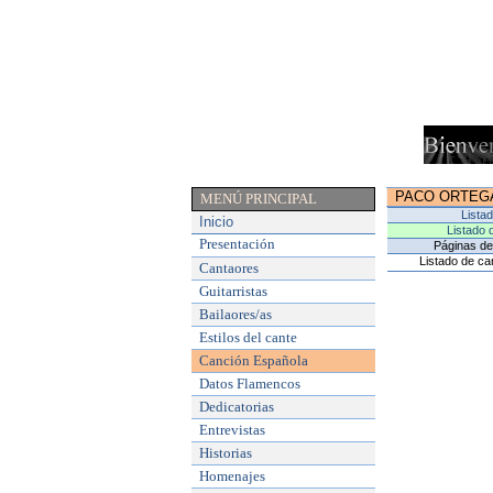
PACO ORTEG
MENÚ PRINCIPAL
Lista
Inicio
Listado 
Presentación
Páginas de 
Listado de ca
Cantaores
Guitarristas
Bailaores/as
Estilos del cante
Canción Española
Datos Flamencos
Dedicatorias
Entrevistas
Historias
Homenajes