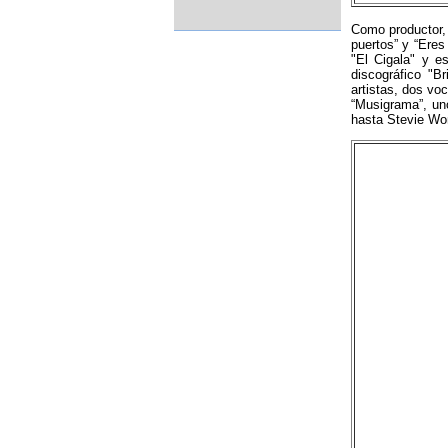
Como productor, 
puertos” y “Eres
"El Cigala" y e
discográfico "B
artistas, dos vo
“Musigrama”, un
hasta Stevie Won