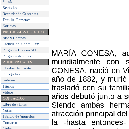
Poesías
Recitales
Recordando Cantaores
Tertulia Flamenca
Noticias
PROGRAMAS DE RADIO
Arte y Compás
Escuela del Cante Flam
.
Programa Cadena SER
MARÍA CONESA, actr
Programa de radio
mundialmente con 
AUDIOVISUALES
El saber del Cante
CONESA, nació en Vin
Fotografías
año de 1882, y murió
Galerías
trasladó con su famil
Títulos
Videos
años debutó junto a 
CONTACTOS
Siendo ambas herman
Libro de visitas
Notas
atracción principal d
Tablero de Anuncios
la -hasta entonces-
Contacto
Links