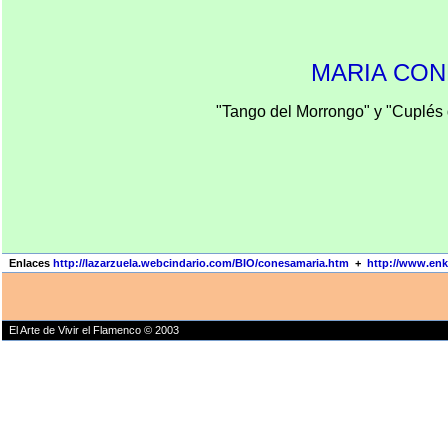
MARIA CON
"Tango del Morrongo"
y
"Cuplés
Enlaces
http://lazarzuela.webcindario.com/BIO/conesamaria.htm
+
http://www.en
El Arte de Vivir el Flamenco © 2003