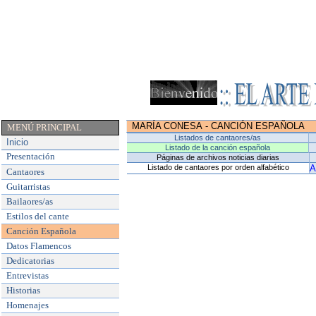
MARÍA CONESA
-
CANCIÓN ESPAÑOLA
MENÚ PRINCIPAL
Listados de cantaores/as
Inicio
Listado de la canción española
Presentación
Páginas de archivos noticias diarias
Listado de cantaores por orden alfabético
Cantaores
Guitarristas
Bailaores/as
Estilos del cante
Canción Española
Datos Flamencos
Dedicatorias
Entrevistas
Historias
Homenajes