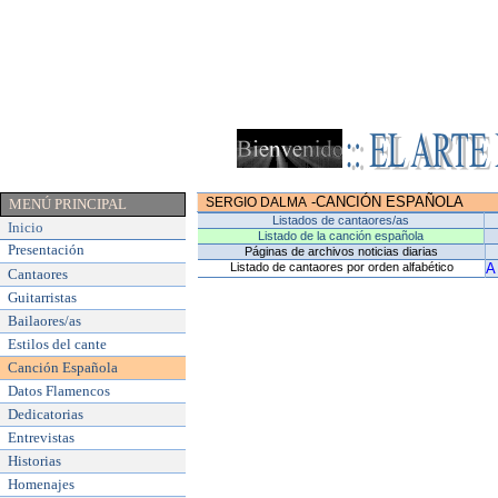
-
CANCIÓN ESPAÑOLA
SERGIO DALMA
MENÚ PRINCIPAL
Listados de cantaores/as
Inicio
Listado de la canción española
Presentación
Páginas de archivos noticias diarias
Listado de cantaores por orden alfabético
A
Cantaores
Guitarristas
Bailaores/as
Estilos del cante
Canción Española
Datos Flamencos
Dedicatorias
Entrevistas
Historias
Homenajes