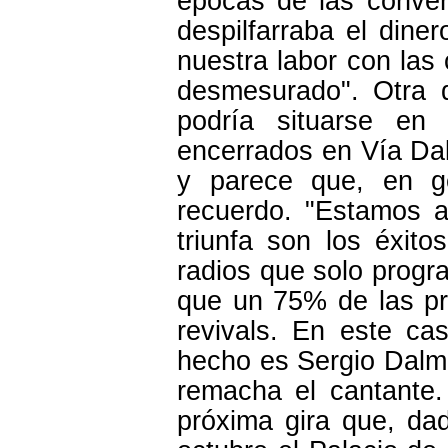
épocas de las conven
despilfarraba el dine
nuestra labor con las
desmesurado". Otra d
podría situarse en
encerrados en Vía D
y parece que, en ge
recuerdo. "Estamos 
triunfa son los éxito
radios que solo progr
que un 75% de las pr
revivals. En este c
hecho es Sergio Dalma
remacha el cantante.
próxima gira que, dad