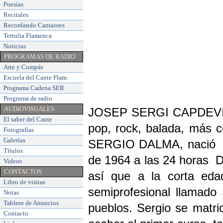
Poesías
Recitales
Recordando Cantaores
Tertulia Flamenca
Noticias
PROGRAMAS DE RADIO
Arte y Compás
Escuela del Cante Flam
.
Programa Cadena SER
Programa de radio
AUDIOVISUALES
JOSEP SERGI CAPDEVILA,
El saber del Cante
pop, rock, balada, más c
Fotografías
Galerías
SERGIO DALMA, nació en 
Títulos
de 1964 a las 24 horas D
Videos
CONTACTOS
así que a la corta eda
Libro de visitas
semiprofesional llamado 
Notas
Tablero de Anuncios
pueblos. Sergio se matri
Contacto